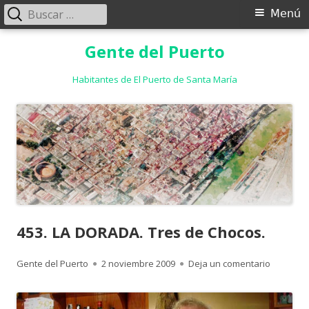
Buscar:
Menú
Menú
principal
Saltar
Gente del Puerto
al
contenido
Habitantes de El Puerto de Santa María
453. LA DORADA. Tres de Chocos.
Autor
Publicado
para 453
Gente del Puerto
2 noviembre 2009
Deja un comentario
el