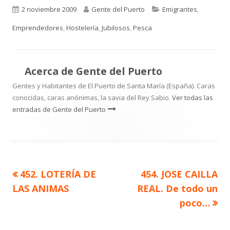
Publicado
Autor
Categorías
2 noviembre 2009
Gente del Puerto
Emigrantes
,
el
Emprendedores
,
Hostelería
,
Jubilosos
,
Pesca
Acerca de
Gente del Puerto
Gentes y Habitantes de El Puerto de Santa María (España). Caras
conocidas, caras anónimas, la savia del Rey Sabio.
Ver todas las
entradas de Gente del Puerto
Artículo
Artículo
452. LOTERÍA DE
454. JOSE CAILLA
Navegación
anterior
siguiente
LAS ANIMAS
REAL. De todo un
de
poco…
entradas