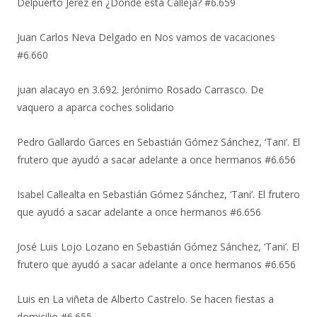
Delpuerto Jerez
en
¿Dónde está Calleja? #6.659
Juan Carlos Neva Delgado
en
Nos vamos de vacaciones
#6.660
juan alacayo
en
3.692. Jerónimo Rosado Carrasco. De
vaquero a aparca coches solidario
Pedro Gallardo Garces
en
Sebastián Gómez Sánchez, ‘Tani’. El
frutero que ayudó a sacar adelante a once hermanos #6.656
Isabel Callealta
en
Sebastián Gómez Sánchez, ‘Tani’. El frutero
que ayudó a sacar adelante a once hermanos #6.656
José Luis Lojo Lozano
en
Sebastián Gómez Sánchez, ‘Tani’. El
frutero que ayudó a sacar adelante a once hermanos #6.656
Luis
en
La viñeta de Alberto Castrelo. Se hacen fiestas a
domicilio #6.655