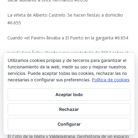
La viñeta de Alberto Castrelo. Se hacen fiestas a domicilio
#6.655
Cuando «el Pavirri» llevaba a El Puerto en la garganta #6.654
Luis Suárez Ávila y Pepita Lena: una tertulia de 2004 sobre el
Utilizamos cookies propias y de terceros para garantizar el
centro histórico que El Puerto estaba perdiendo #6.653
funcionamiento de la web, medir su uso y mejorar nuestros
servicios. Puede aceptar todas las cookies, rechazar las no
Urbaluz, cuando El Puerto se vistió la americana #6.652
necesarias o configurar sus preferencias.
Política de cookies
Los últimos coletazos de una enseñanza basada en el miedo
Aceptar todo
#6.651
Rechazar
En 1970, bendición de los espigones de Poniente y Levante
#6.650
Configurar
El Coto de la Isleta y Valdelagrana. Geohistoria de un espacio