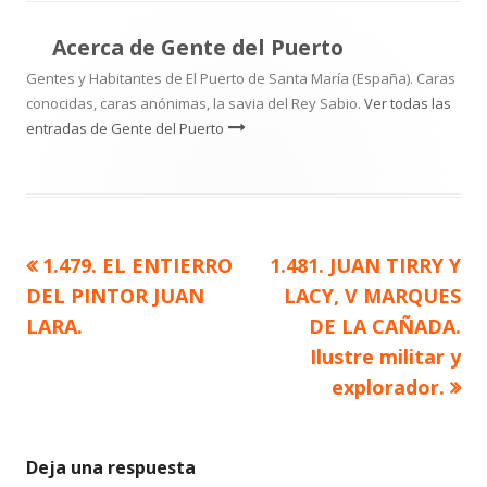
Acerca de
Gente del Puerto
Gentes y Habitantes de El Puerto de Santa María (España). Caras
conocidas, caras anónimas, la savia del Rey Sabio.
Ver todas las
entradas de Gente del Puerto
Artículo
Artículo
1.479. EL ENTIERRO
1.481. JUAN TIRRY Y
Navegación
anterior
siguiente
DEL PINTOR JUAN
LACY, V MARQUES
de
LARA.
DE LA CAÑADA.
Ilustre militar y
entradas
explorador.
Deja una respuesta