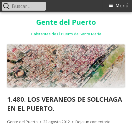
Buscar:
Menú
Menú
principal
Saltar
Gente del Puerto
al
contenido
Habitantes de El Puerto de Santa María
1.480. LOS VERANEOS DE SOLCHAGA
EN EL PUERTO.
Autor
Publicado
para 1.480
Gente del Puerto
22 agosto 2012
Deja un comentario
el