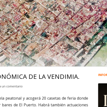
RONÓMICA DE LA VENDIMIA.
INFO
Ba
lat
para 1.487. FERIA GASTRONÓMICA DE LA VENDIMIA.
a un comentario
pri
ela peatonal y acogerá 20 casetas de feria donde
r bares de El Puerto. Habrá también actuaciones