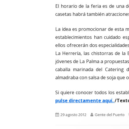
El horario de la feria es de una 
casetas habrá también atracciones 
La idea es promocionar de esta ma
establecimientos han cuidado es
ellos ofrecerán dos especialidade
La Herrería, las chistorras de la
jóvenes de La Palma a propuesta
caballa marinada del Catering
almadraba con salsa de soja que o
Si quiere conocer todos los estab
pulse directamente aquí.
/Text
Publicado
Autor
29 agosto 2012
Gente del Puerto
el