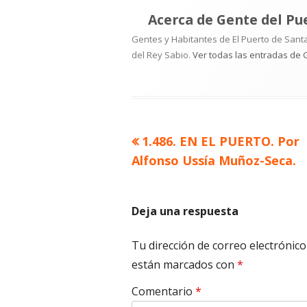
Acerca de
Gente del Pu
Gentes y Habitantes de El Puerto de Santa
del Rey Sabio.
Ver todas las entradas de 
Artículo
1.486. EN EL PUERTO. Por
Navegación
anterior
Alfonso Ussía Muñoz-Seca.
de
entradas
Deja una respuesta
Tu dirección de correo electrónico
están marcados con
*
Comentario
*