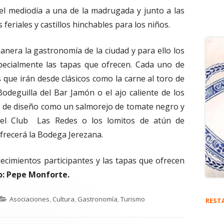
del mediodía a una de la madrugada y junto a las
feriales y castillos hinchables para los niños.
nera la gastronomía de la ciudad y para ello los
pecialmente las tapas que ofrecen. Cada uno de
s que irán desde clásicos como la carne al toro de
 Bodeguilla del Bar Jamón o el ajo caliente de los
s de diseño como un salmorejo de tomate negro y
 del Club Las Redes o los lomitos de atún de
frecerá la Bodega Jerezana.
lecimientos participantes y las tapas que ofrecen
o: Pepe Monforte.
Categorías
Asociaciones
,
Cultura
,
Gastronomía
,
Turismo
REST