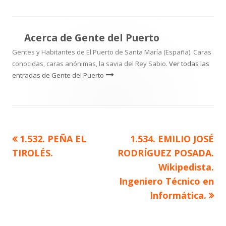
Acerca de
Gente del Puerto
Gentes y Habitantes de El Puerto de Santa María (España). Caras
conocidas, caras anónimas, la savia del Rey Sabio.
Ver todas las
entradas de Gente del Puerto
Artículo
Artículo
1.532. PEÑA EL
1.534. EMILIO JOSÉ
Navegación
anterior
siguiente
TIROLÉS.
RODRÍGUEZ POSADA.
de
Wikipedista.
Ingeniero Técnico en
entradas
Informática.