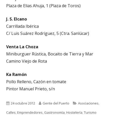
Plaza de Elias Ahuja, 1 (Plaza de Toros)
J. S. Elcano
Carrillada Ibérica
C/ Luis Suárez Rodríguez, 5 (Ctra. Sanlúcar)
Venta La Choza
Miniburguer Rústica, Bocaito de Tierra y Mar
Camino Viejo de Rota
Ka Ramón
Pollo Relleno, Cazón en tomate
Pintor Manuel Prieto, s/n
Publicado
Autor
Categorías
24 octubre 2012
Gente del Puerto
Asociaciones
,
el
Calles
,
Emprendedores
,
Gastronomía
,
Hostelería
,
Turismo