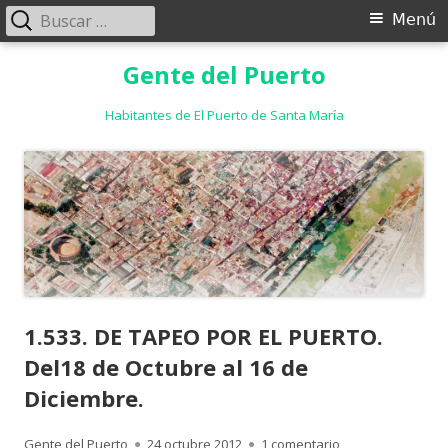
Buscar:
Menú
Menú
principal
Saltar
Gente del Puerto
al
contenido
Habitantes de El Puerto de Santa María
1.533. DE TAPEO POR EL PUERTO.
Del18 de Octubre al 16 de
Diciembre.
Autor
Publicado
en 1.533. DE TAPE
Gente del Puerto
24 octubre 2012
1 comentario