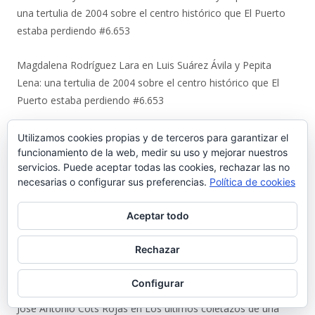
una tertulia de 2004 sobre el centro histórico que El Puerto
estaba perdiendo #6.653
Magdalena Rodríguez Lara
en
Luis Suárez Ávila y Pepita
Lena: una tertulia de 2004 sobre el centro histórico que El
Puerto estaba perdiendo #6.653
Juan
en
Urbaluz, cuando El Puerto se vistió la americana
Utilizamos cookies propias y de terceros para garantizar el
#6.652
funcionamiento de la web, medir su uso y mejorar nuestros
servicios. Puede aceptar todas las cookies, rechazar las no
necesarias o configurar sus preferencias.
Política de cookies
Manuel Almisas Albéndiz
en
Uno a uno: el cruel destino de los
jóvenes comunistas de El Puerto tras el golpe militar de 1936
Aceptar todo
(y II) #6.644
Rechazar
Karl Ajote
en
Los últimos coletazos de una enseñanza
basada en el miedo #6.651
Configurar
José Antonio Cots Rojas
en
Los últimos coletazos de una