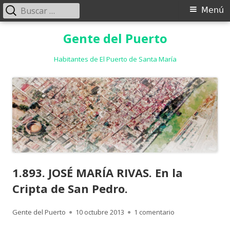
Buscar:
Menú
Menú
principal
Saltar
Gente del Puerto
al
contenido
Habitantes de El Puerto de Santa María
1.893. JOSÉ MARÍA RIVAS. En la
Cripta de San Pedro.
Autor
Publicado
en 1.893. JOSÉ MAR
Gente del Puerto
10 octubre 2013
1 comentario
el