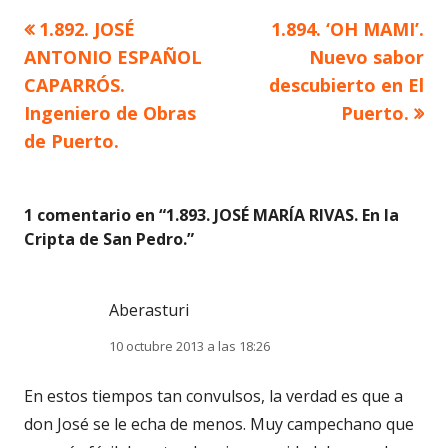
Artículo
Artículo
1.892. JOSÉ
1.894. ‘OH MAMI’.
Navegación
anterior
siguiente
ANTONIO ESPAÑOL
Nuevo sabor
de
CAPARRÓS.
descubierto en El
Ingeniero de Obras
Puerto.
entradas
de Puerto.
1 comentario en “
1.893. JOSÉ MARÍA RIVAS. En la
Cripta de San Pedro.
”
Aberasturi
10 octubre 2013 a las 18:26
En estos tiempos tan convulsos, la verdad es que a
don José se le echa de menos. Muy campechano que