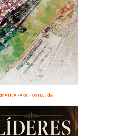
RMÁTICA PARA HOSTELERÍA
rra
eral
as Terry
ncipal