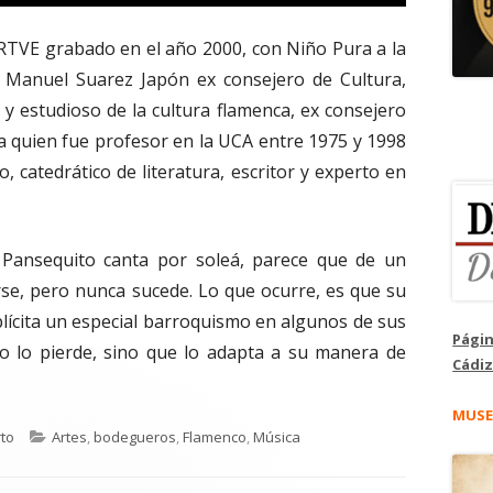
RTVE grabado en el año 2000, con Niño Pura a la
n Manuel Suarez Japón ex consejero de Cultura,
y estudioso de la cultura flamenca, ex consejero
ía quien fue profesor en la UCA entre 1975 y 1998
, catedrático de literatura, escritor y experto en
 Pansequito canta por soleá, parece que de un
rse, pero nunca sucede. Lo que ocurre, es que su
mplícita un especial barroquismo en algunos de sus
Págin
no lo pierde, sino que lo adapta a su manera de
Cádiz
MUSE
Categorías
to
Artes
,
bodegueros
,
Flamenco
,
Música