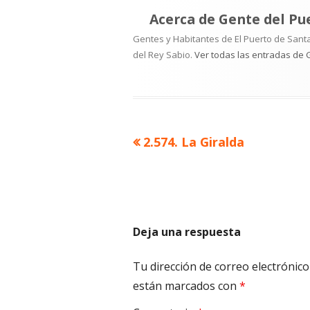
Acerca de
Gente del Pu
Gentes y Habitantes de El Puerto de Santa
del Rey Sabio.
Ver todas las entradas de 
Artículo
2.574. La Giralda
Navegación
anterior
de
entradas
Deja una respuesta
Tu dirección de correo electrónico
están marcados con
*