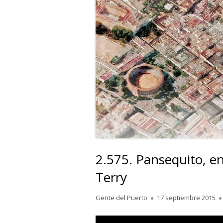
2.575. Pansequito, e
Terry
Autor
Publicado
Gente del Puerto
17 septiembre 2015
el