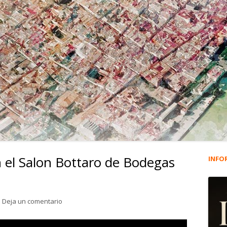
n el Salon Bottaro de Bodegas
INFO
Ba
lat
para 2.575. Pansequito, en el Salon Bottaro de Bodeg
Deja un comentario
pri