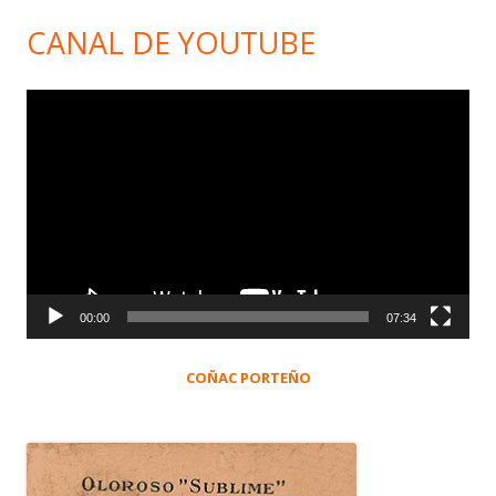
CANAL DE YOUTUBE
Reproductor
de
vídeo
00:00
07:34
COÑAC PORTEÑO