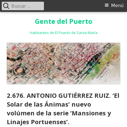
Buscar:
Menú
Menú
principal
Saltar
Gente del Puerto
al
contenido
Habitantes de El Puerto de Santa María
2.676. ANTONIO GUTIÉRREZ RUIZ. ‘El
Solar de las Ánimas’ nuevo
volúmen de la serie ‘Mansiones y
Linajes Portuenses’.