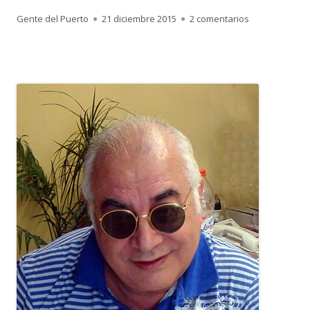
Autor
Publicado
en 2.676. ANTO
Gente del Puerto
21 diciembre 2015
2 comentarios
el