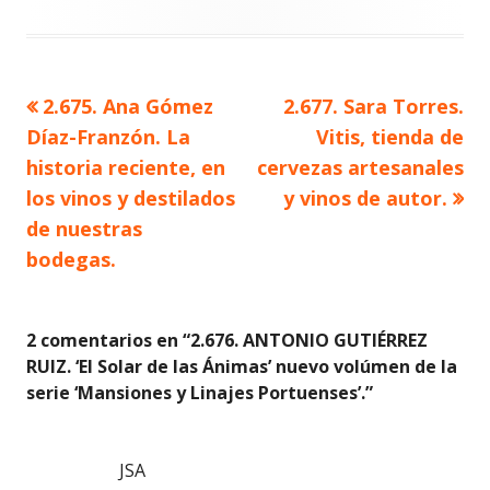
Artículo
Artículo
2.675. Ana Gómez
2.677. Sara Torres.
Navegación
anterior
siguiente
Díaz-Franzón. La
Vitis, tienda de
de
historia reciente, en
cervezas artesanales
los vinos y destilados
y vinos de autor.
entradas
de nuestras
bodegas.
2 comentarios en “
2.676. ANTONIO GUTIÉRREZ
RUIZ. ‘El Solar de las Ánimas’ nuevo volúmen de la
serie ‘Mansiones y Linajes Portuenses’.
”
JSA