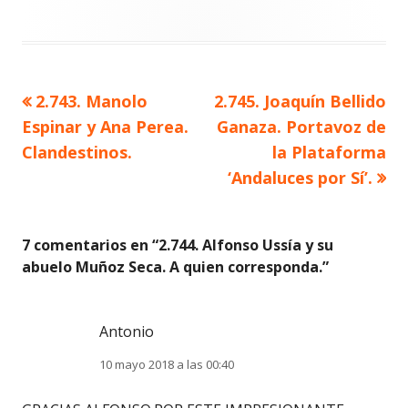
Artículo
Artículo
2.743. Manolo
2.745. Joaquín Bellido
Navegación
anterior
siguiente
Espinar y Ana Perea.
Ganaza. Portavoz de
de
Clandestinos.
la Plataforma
‘Andaluces por Sí’.
entradas
7 comentarios en “
2.744. Alfonso Ussía y su
abuelo Muñoz Seca. A quien corresponda.
”
Antonio
10 mayo 2018 a las 00:40