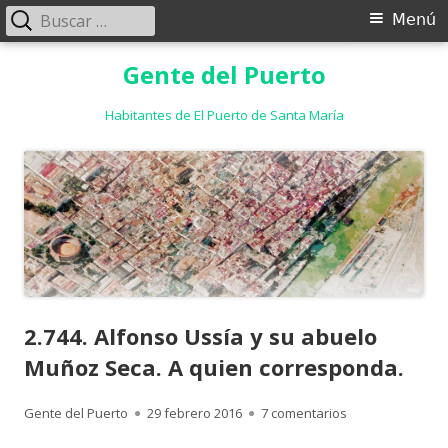
Buscar:
Menú
Menú
principal
Saltar
Gente del Puerto
al
contenido
Habitantes de El Puerto de Santa María
2.744. Alfonso Ussía y su abuelo
Muñoz Seca. A quien corresponda.
Autor
Publicado
en 2.744. Alfons
Gente del Puerto
29 febrero 2016
7 comentarios
el