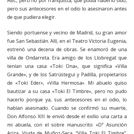
ABC, pero no por franquista, que podía haberlo sido,
pero sus antecesores en el odio lo asesinaron antes
de que pudiera elegir.
Siendo portuense y vecino de Madrid, su gran amor
fue San Sebastián. Allí, en el Teatro Victoria Eugenia,
estrenó una decena de obras. Se enamoró de una
villa de Ondarreta. Era amigo de los Llobregat que
tenían una casa «Toki Ona», que significa «Villa
Grande», y de los Satrústegui y Padilla, propietarios
de «Toki Eder», «Villa Hermosa». Mi abuelo quiso
bautizar a su casa «Toki El Timbre», pero no pudo
hacerlo porque ya, sus antecesores en el odio, lo
habían asesinado. Cuando se confirmó su muerte,
Don Alfonso XIII le envió desde el exilio una carta a
mi abuela, con el sobre manuscrito: «Dª Asunción
Ariza, Viuda de Muñoz-Seca. ‘‘Villa Toki El Timbre’’.