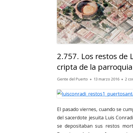
2.757. Los restos de 
cripta de la parroqui
Autor
Publicado
Gente del Puerto
13 marzo 2016
2 co
el
El pasado viernes, cuando se cump
del sacerdote jesuita Luis Conra
se depositaban sus restos mort