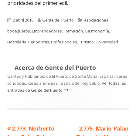
prioridades del primer edil.
Publicado
Autor
Categorías
2 abril 2016
Gente del Puerto
Asociaciones
,
el
bodegueros
,
Emprendedores
,
Formación
,
Gastronomía
,
Hostelería
,
Periodistas
,
Profesionales
,
Turismo
,
Universidad
Acerca de
Gente del Puerto
Gentes y Habitantes de El Puerto de Santa María (España). Caras
conocidas, caras anónimas, la savia del Rey Sabio.
Ver todas las
entradas de Gente del Puerto
Artículo
Artículo
2.773. Norberto
2.775. Mario Palao
Navegación