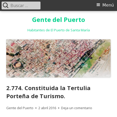
Buscar:
Menú
Menú
principal
Saltar
Gente del Puerto
al
contenido
Habitantes de El Puerto de Santa María
2.774. Constituida la Tertulia
Porteña de Turismo.
Autor
Publicado
para 2.774. Cons
Gente del Puerto
2 abril 2016
Deja un comentario
el