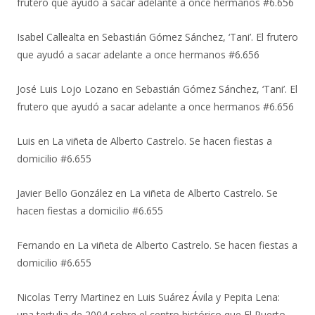
frutero que ayudó a sacar adelante a once hermanos #6.656
Isabel Callealta
en
Sebastián Gómez Sánchez, ‘Tani’. El frutero
que ayudó a sacar adelante a once hermanos #6.656
José Luis Lojo Lozano
en
Sebastián Gómez Sánchez, ‘Tani’. El
frutero que ayudó a sacar adelante a once hermanos #6.656
Luis
en
La viñeta de Alberto Castrelo. Se hacen fiestas a
domicilio #6.655
Javier Bello González
en
La viñeta de Alberto Castrelo. Se
hacen fiestas a domicilio #6.655
Fernando
en
La viñeta de Alberto Castrelo. Se hacen fiestas a
domicilio #6.655
Nicolas Terry Martinez
en
Luis Suárez Ávila y Pepita Lena:
una tertulia de 2004 sobre el centro histórico que El Puerto