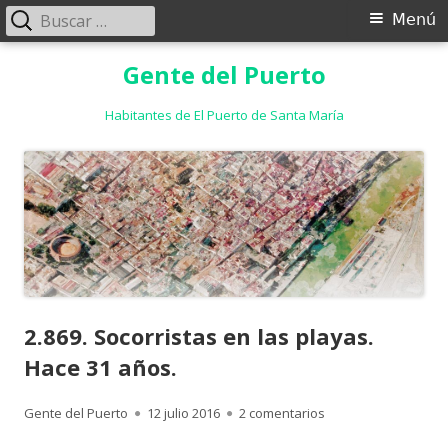
Buscar:
Menú
Menú
principal
Saltar
Gente del Puerto
al
contenido
Habitantes de El Puerto de Santa María
2.869. Socorristas en las playas.
Hace 31 años.
Autor
Publicado
en 2.869. Socorrista
Gente del Puerto
12 julio 2016
2 comentarios
el