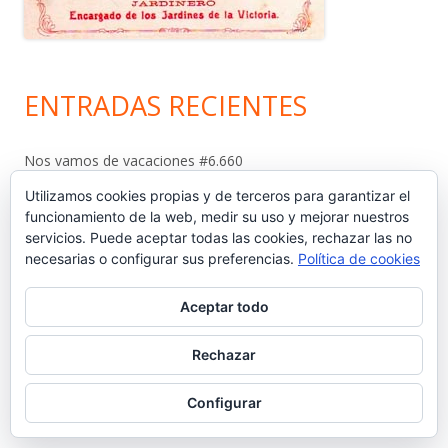
ENTRADAS RECIENTES
Nos vamos de vacaciones #6.660
Utilizamos cookies propias y de terceros para garantizar el
¿Dónde está Calleja? #6.659
funcionamiento de la web, medir su uso y mejorar nuestros
servicios. Puede aceptar todas las cookies, rechazar las no
Carta protesta a Don Pedro Muñoz Seca #6.658
necesarias o configurar sus preferencias.
Política de cookies
El antiguo campo del Racing y la iniciativa solidaria de Elías
Aceptar todo
Ahuja #6.657
Rechazar
Sebastián Gómez Sánchez, ‘Tani’. El frutero que ayudó a
Configurar
sacar adelante a once hermanos #6.656