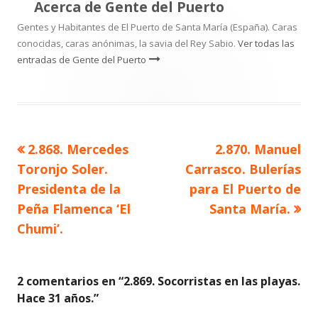
Acerca de
Gente del Puerto
Gentes y Habitantes de El Puerto de Santa María (España). Caras
conocidas, caras anónimas, la savia del Rey Sabio.
Ver todas las
entradas de Gente del Puerto
Artículo
Artículo
2.868. Mercedes
2.870. Manuel
Navegación
anterior
siguiente
Toronjo Soler.
Carrasco. Bulerías
de
Presidenta de la
para El Puerto de
Peña Flamenca ‘El
Santa María.
entradas
Chumi’.
2 comentarios en “
2.869. Socorristas en las playas.
Hace 31 años.
”