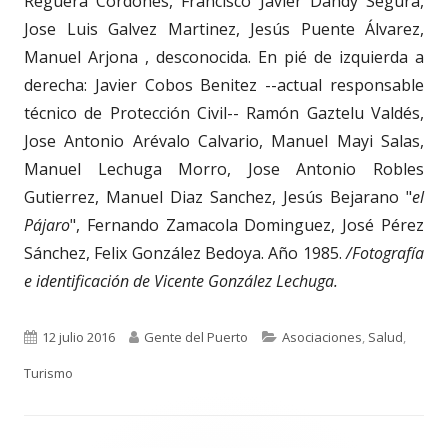
Reguera Cordones, Francisco Javier Dandy Segura,
Jose Luis Galvez Martinez, Jesús Puente Álvarez,
Manuel Arjona , desconocida. En pié de izquierda a
derecha: Javier Cobos Benitez --actual responsable
técnico de Protección Civil-- Ramón Gaztelu Valdés,
Jose Antonio Arévalo Calvario, Manuel Mayi Salas,
Manuel Lechuga Morro, Jose Antonio Robles
Gutierrez, Manuel Diaz Sanchez, Jesús Bejarano "
el
Pájaro
", Fernando Zamacola Dominguez, José Pérez
Sánchez, Felix González Bedoya. Año 1985.
/Fotografía
e identificación de Vicente González Lechuga.
Publicado
Autor
Categorías
12 julio 2016
Gente del Puerto
Asociaciones
,
Salud
,
el
Turismo