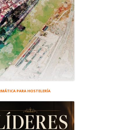
RMÁTICA PARA HOSTELERÍA
rra
eral
ncipal
as Suertes del Toreo. (Mis notas de cata de una corrida de toros)”