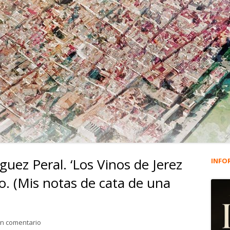
guez Peral. ‘Los Vinos de Jerez
INFO
Ba
eo. (Mis notas de cata de una
lat
pri
para 3.147. José Luis Rodríguez Peral. ‘Los Vinos de Jerez y l
un comentario