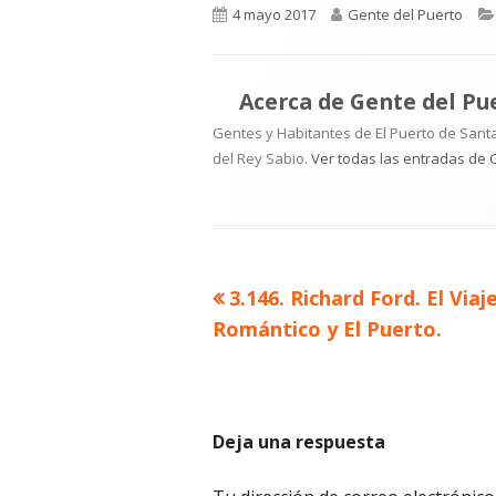
Publicado
Autor
4 mayo 2017
Gente del Puerto
el
Acerca de
Gente del Pu
Gentes y Habitantes de El Puerto de Santa
del Rey Sabio.
Ver todas las entradas de 
Artículo
3.146. Richard Ford. El Viaj
Navegación
anterior
Romántico y El Puerto.
de
entradas
Deja una respuesta