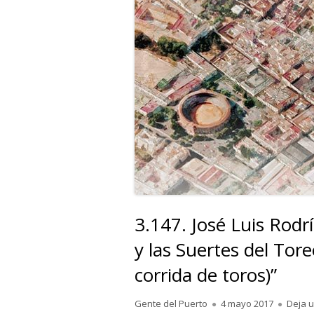
3.147. José Luis Rodrí
y las Suertes del Tor
corrida de toros)”
Autor
Publicado
Gente del Puerto
4 mayo 2017
Deja 