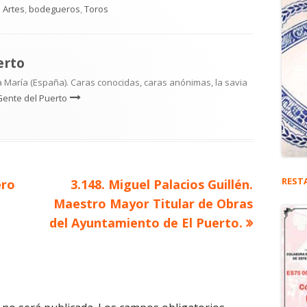
Categorías
Artes
,
bodegueros
,
Toros
erto
 María (España). Caras conocidas, caras anónimas, la savia
Gente del Puerto
REST
Artículo
ero
3.148. Miguel Palacios Guillén.
siguiente
Maestro Mayor Titular de Obras
del Ayuntamiento de El Puerto.