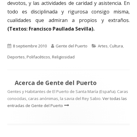
devotos, y las actividades de caridad y asistencia. En
todo es disciplinada y rigurosa consigo misma,
cualidades que admiran a propios y extraños.
(Textos: Francisco Paullada Sevilla).
Publicado
Autor
Categorías
8 septiembre 2010
Gente del Puerto
Artes
,
Cultura
,
el
Deportes
,
Polifacéticos
,
Religiosidad
Acerca de
Gente del Puerto
Gentes y Habitantes de El Puerto de Santa María (España). Caras
conocidas, caras anónimas, la savia del Rey Sabio.
Ver todas las
entradas de Gente del Puerto