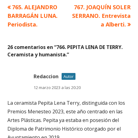
Artículo
Artículo
765. ALEJANDRO
767. JOAQUÍN SOLER
Navegación
anterior
siguiente
BARRAGÁN LUNA.
SERRANO. Entrevista
de
Periodista.
a Alberti.
entradas
26 comentarios en “
766. PEPITA LENA DE TERRY.
Ceramista y humanista.
”
Redaccion
Autor
12 marzo 2023 a las 20:20
La ceramista Pepita Lena Terry, distinguida con los
Premios Menesteo 2023, este año centrado en las
Artes Plásticas. Pepita ya estaba en posesión del
Diploma de Patrimonio Histórico otorgado por el
Ayuntamiento en 2019