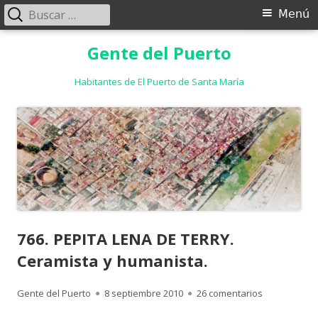
Buscar:
Menú
Menú
principal
Saltar
Gente del Puerto
al
contenido
Habitantes de El Puerto de Santa María
766. PEPITA LENA DE TERRY.
Ceramista y humanista.
Autor
Publicado
en 766. PEPI
Gente del Puerto
8 septiembre 2010
26 comentarios
el