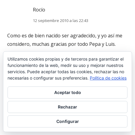
Rocío
12 septiembre 2010 a las 22:43
Como es de bien nacido ser agradecido, y yo así me
considero, muchas gracias por todo Pepa y Luis.
Utilizamos cookies propias y de terceros para garantizar el
Pepa, sigue en tu línea que es la verdadera ¡no
funcionamiento de la web, medir su uso y mejorar nuestros
cambies! un beso.
servicios. Puede aceptar todas las cookies, rechazar las no
necesarias o configurar sus preferencias.
Política de cookies
Rocío
Aceptar todo
Rechazar
vega
Configurar
12 septiembre 2010 a las 22:05