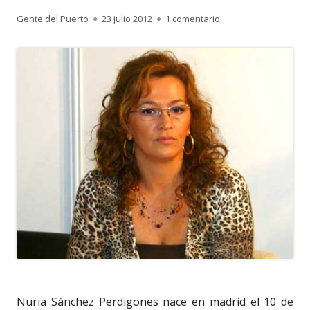
Autor
Publicado
en 1.450. NURIA SÁNC
Gente del Puerto
23 julio 2012
1 comentario
el
Nuria Sánchez Perdigones nace en madrid el 10 de