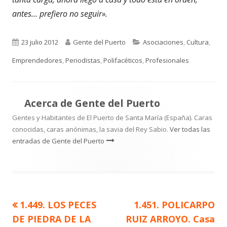
antes... prefiero no seguir».
Publicado
Autor
Categorías
23 julio 2012
Gente del Puerto
Asociaciones
,
Cultura
,
el
Emprendedores
,
Periodistas
,
Polifacéticos
,
Profesionales
Acerca de
Gente del Puerto
Gentes y Habitantes de El Puerto de Santa María (España). Caras
conocidas, caras anónimas, la savia del Rey Sabio.
Ver todas las
entradas de Gente del Puerto
Artículo
Artículo
1.449. LOS PECES
1.451. POLICARPO
Navegación
anterior
siguiente
DE PIEDRA DE LA
RUIZ ARROYO. Casa