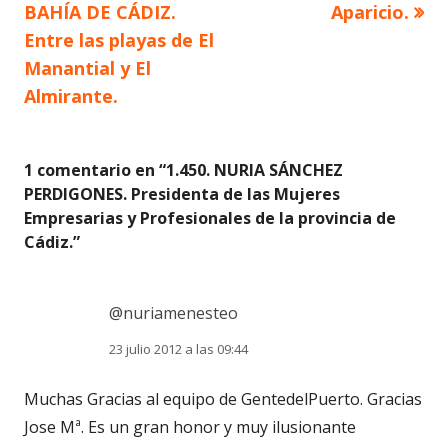
de
BAHÍA DE CÁDIZ.
Aparicio.
Entre las playas de El
entradas
Manantial y El
Almirante.
1 comentario en “
1.450. NURIA SÁNCHEZ
PERDIGONES. Presidenta de las Mujeres
Empresarias y Profesionales de la provincia de
Cádiz.
”
@nuriamenesteo
23 julio 2012 a las 09:44
Muchas Gracias al equipo de GentedelPuerto. Gracias
Jose Mª. Es un gran honor y muy ilusionante