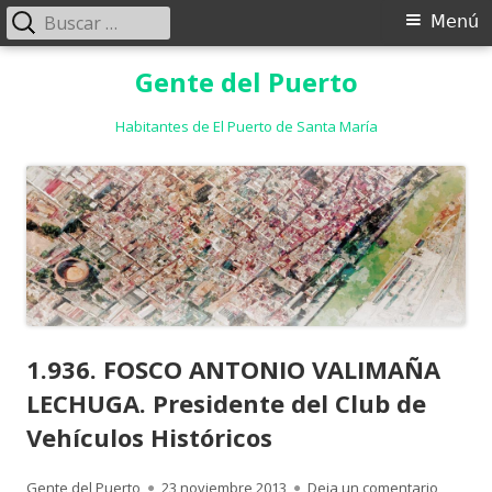
Buscar:
Menú
Menú
principal
Saltar
Gente del Puerto
al
contenido
Habitantes de El Puerto de Santa María
1.936. FOSCO ANTONIO VALIMAÑA
LECHUGA. Presidente del Club de
Vehículos Históricos
Autor
Publicado
para 1.
Gente del Puerto
23 noviembre 2013
Deja un comentario