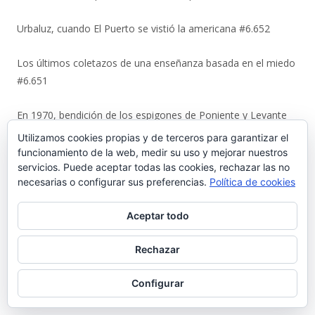
Urbaluz, cuando El Puerto se vistió la americana #6.652
Los últimos coletazos de una enseñanza basada en el miedo
#6.651
En 1970, bendición de los espigones de Poniente y Levante
#6.650
Utilizamos cookies propias y de terceros para garantizar el
funcionamiento de la web, medir su uso y mejorar nuestros
El Coto de la Isleta y Valdelagrana. Geohistoria de un espacio
servicios. Puede aceptar todas las cookies, rechazar las no
necesarias o configurar sus preferencias.
Política de cookies
entre el mar y las marismas #6.649
Aceptar todo
La viñeta de Alberto Castrelo. Concentración para ver el
Mundial #6.648
Rechazar
La artesanía de Ditas Lafita enciende un nuevo escaparate
Configurar
en la calle Luna #6.647