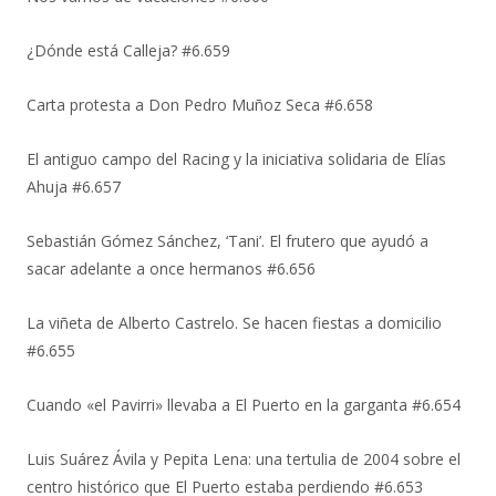
¿Dónde está Calleja? #6.659
Carta protesta a Don Pedro Muñoz Seca #6.658
El antiguo campo del Racing y la iniciativa solidaria de Elías
Ahuja #6.657
Sebastián Gómez Sánchez, ‘Tani’. El frutero que ayudó a
sacar adelante a once hermanos #6.656
La viñeta de Alberto Castrelo. Se hacen fiestas a domicilio
#6.655
Cuando «el Pavirri» llevaba a El Puerto en la garganta #6.654
Luis Suárez Ávila y Pepita Lena: una tertulia de 2004 sobre el
centro histórico que El Puerto estaba perdiendo #6.653