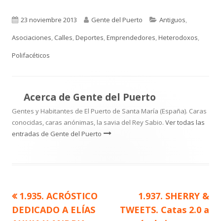
Publicado
Autor
Categorías
23 noviembre 2013
Gente del Puerto
Antiguos
,
el
Asociaciones
,
Calles
,
Deportes
,
Emprendedores
,
Heterodoxos
,
Polifacéticos
Acerca de
Gente del Puerto
Gentes y Habitantes de El Puerto de Santa María (España). Caras
conocidas, caras anónimas, la savia del Rey Sabio.
Ver todas las
entradas de Gente del Puerto
Artículo
Artículo
1.935. ACRÓSTICO
1.937. SHERRY &
Navegación
anterior
siguiente
DEDICADO A ELÍAS
TWEETS. Catas 2.0 a
de