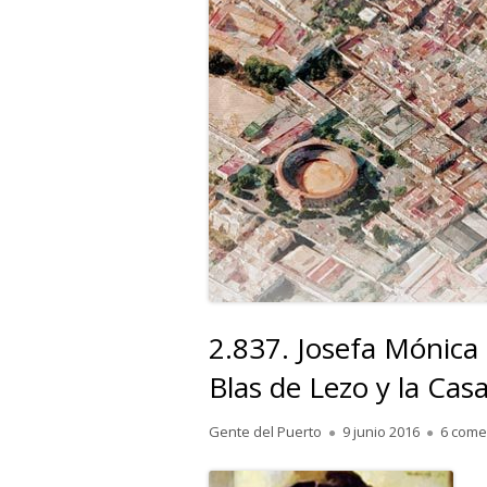
2.837. Josefa Mónica
Blas de Lezo y la Cas
Autor
Publicado
Gente del Puerto
9 junio 2016
6 come
el