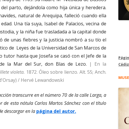
a del parto, dejándola como hija única y heredera.
vides, natural de Arequipa, falleció cuando ella
dad. Una tía suya, Isabel de Palacios, vecina de
ustodia, y la niña fue trasladada a la capital donde
ió de unas fiebres y la justicia nombró a su tío el
tico de Leyes de la Universidad de San Marcos de
o tutor hasta que Josefa se casó con el Jefe de la
Págin
de la Mar del Sur, don Blas de Lezo.
| En la
Cádiz
lete violeta.
1872. Óleo sobre lienzo. Alt. 55; Anch.
MUSE
d'Orsay) / Hervé Lewandowski
acción transcurre en el número 70 de la calle Larga, a
or de esta nótula Carlos Martos Sánchez con el título
de descargar en la
página del autor.