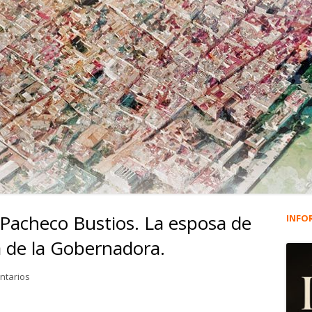
 Pacheco Bustios. La esposa de
INFO
Ba
a de la Gobernadora.
lat
en 2.837. Josefa Mónica Pacheco Bustios. La esposa de Blas de Le
ntarios
pri