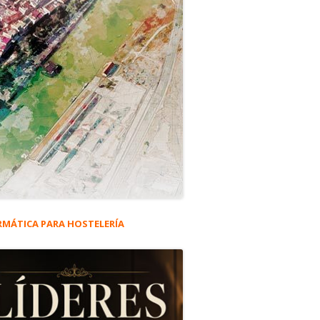
RMÁTICA PARA HOSTELERÍA
rra
eral
zo y la Casa de la Gobernadora.
ncipal