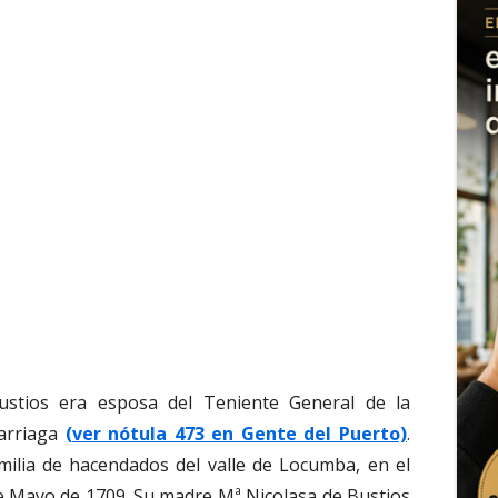
stios era esposa del Teniente General de la
arriaga
(ver nótula 473 en Gente del Puerto)
.
milia de hacendados del valle de Locumba, en el
de Mayo de 1709. Su madre Mª Nicolasa de Bustios