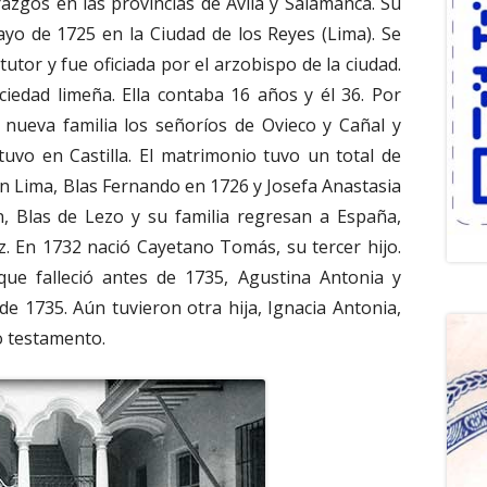
zgos en las provincias de Avila y Salamanca. Su
yo de 1725 en la Ciudad de los Reyes (Lima). Se
tutor y fue oficiada por el arzobispo de la ciudad.
ciedad limeña. Ella contaba 16 años y él 36. Por
 nueva familia los señoríos de Ovieco y Cañal y
uvo en Castilla. El matrimonio tuvo un total de
 en Lima, Blas Fernando en 1726 y Josefa Anastasia
n, Blas de Lezo y su familia regresan a España,
z. En 1732 nació Cayetano Tomás, su tercer hijo.
ue falleció antes de 1735, Agustina Antonia y
de 1735. Aún tuvieron otra hija, Ignacia Antonia,
o testamento.