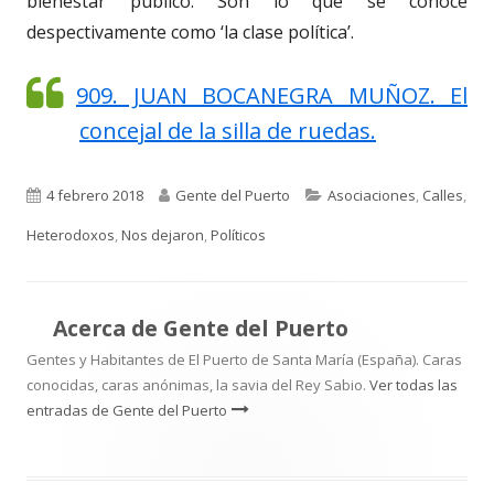
bienestar público. Son lo que se conoce
despectivamente como ‘la clase política’.
909. JUAN BOCANEGRA MUÑOZ. El
concejal de la silla de ruedas.
Publicado
Autor
Categorías
4 febrero 2018
Gente del Puerto
Asociaciones
,
Calles
,
el
Heterodoxos
,
Nos dejaron
,
Políticos
Acerca de
Gente del Puerto
Gentes y Habitantes de El Puerto de Santa María (España). Caras
conocidas, caras anónimas, la savia del Rey Sabio.
Ver todas las
entradas de Gente del Puerto