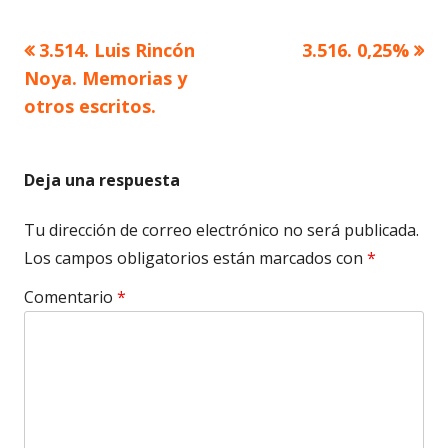
Artículo
Artículo
3.514. Luis Rincón
3.516. 0,25%
Navegación
anterior
siguiente
Noya. Memorias y
de
otros escritos.
entradas
Deja una respuesta
Tu dirección de correo electrónico no será publicada.
Los campos obligatorios están marcados con
*
Comentario
*