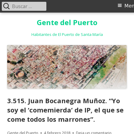
Buscar:
Menú
Me
principal
Saltar
Gente del Puerto
al
contenido
Habitantes de El Puerto de Santa María
3.515. Juan Bocanegra Muñoz. “Yo
soy el ‘comemierda’ de IP, el que se
come todos los marrones”.
Autor
Publicado
para 3.515. 
Gente del Puerto
4 febrero 2018
Deja un comentario