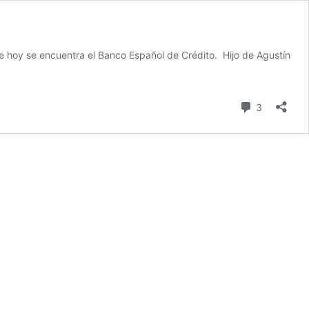
nde hoy se encuentra el Banco Español de Crédito. Hijo de Agustín
62.
GUSTÍN
ERELLO.
comentari
3
n
ombre
ueno.