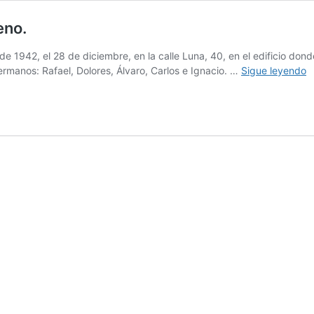
eno.
 de 1942, el 28 de diciembre, en la calle Luna, 40, en el edificio do
2
ermanos: Rafael, Dolores, Álvaro, Carlos e Ignacio. …
Sigue leyendo
A
M
U
h
b