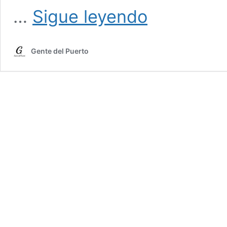
1.073.
…
Sigue leyendo
EL
MARQUÉS
DE
Gente del Puerto
LA
ENSENADA.
Su
destierro
en
El
Puerto.