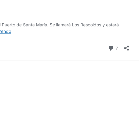
l Puerto de Santa María. Se llamará Los Rescoldos y estará
1.325.
eyendo
JOAQUÍN
RAMÍREZ
comentari
7
ROMO.
Cocinero.