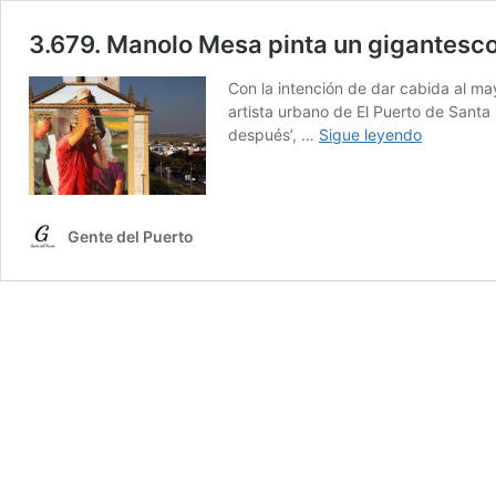
3.679. Manolo Mesa pinta un gigantesco 
Con la intención de dar cabida al ma
artista urbano de El Puerto de Santa 
3.679.
después’, …
Sigue leyendo
Manolo
Mesa
pinta
un
Gente del Puerto
gigantesc
mural
en
el
silo
de
El
Carpio