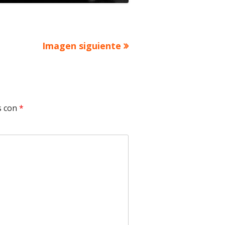
Imagen siguiente
s con
*