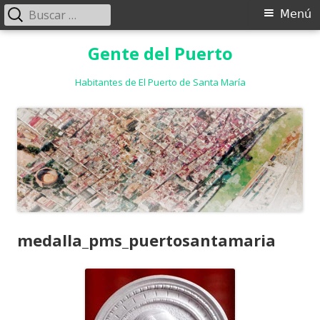
Buscar:
Menú
Menú
principal
Saltar
Gente del Puerto
al
contenido
Habitantes de El Puerto de Santa María
medalla_pms_puertosantamaria