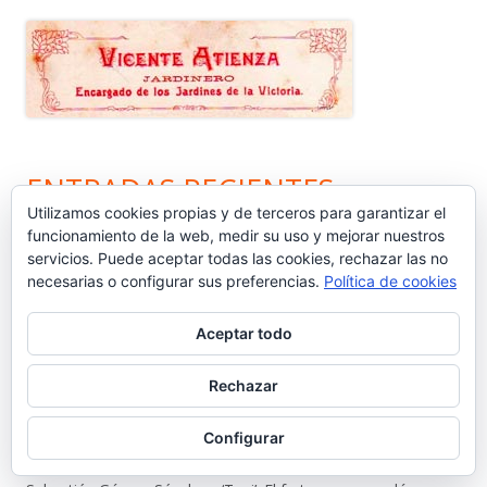
ENTRADAS RECIENTES
Utilizamos cookies propias y de terceros para garantizar el
funcionamiento de la web, medir su uso y mejorar nuestros
Nos vamos de vacaciones #6.660
servicios. Puede aceptar todas las cookies, rechazar las no
necesarias o configurar sus preferencias.
Política de cookies
¿Dónde está Calleja? #6.659
Aceptar todo
Carta protesta a Don Pedro Muñoz Seca #6.658
Rechazar
El antiguo campo del Racing y la iniciativa solidaria de Elías
Ahuja #6.657
Configurar