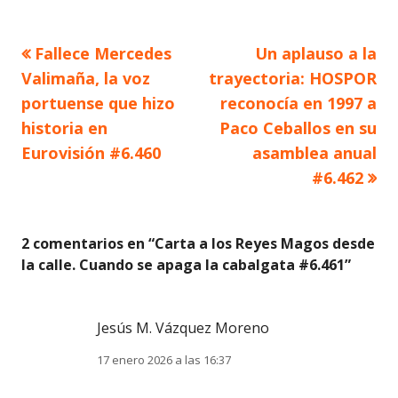
Artículo
Artículo
Fallece Mercedes
Un aplauso a la
Navegación
anterior
siguiente
Valimaña, la voz
trayectoria: HOSPOR
de
portuense que hizo
reconocía en 1997 a
historia en
Paco Ceballos en su
entradas
Eurovisión #6.460
asamblea anual
#6.462
2 comentarios en “
Carta a los Reyes Magos desde
la calle. Cuando se apaga la cabalgata #6.461
”
Jesús M. Vázquez Moreno
17 enero 2026 a las 16:37