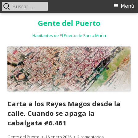
Buscar:
Menú
Menú
principal
Saltar
Gente del Puerto
al
contenido
Habitantes de El Puerto de Santa María
Carta a los Reyes Magos desde la
calle. Cuando se apaga la
cabalgata #6.461
Autor
Publicado
en Carta a los Re
Gente del Puerto
16 enero 2026
2 comentarios