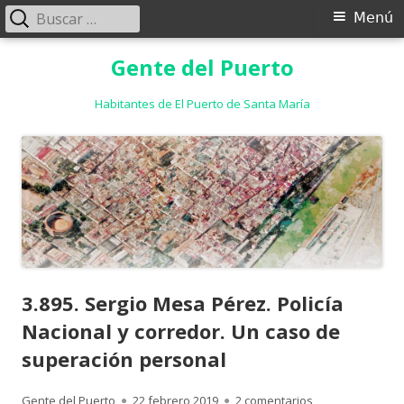
Buscar:
Menú
Menú
principal
Saltar
Gente del Puerto
al
contenido
Habitantes de El Puerto de Santa María
3.895. Sergio Mesa Pérez. Policía
Nacional y corredor. Un caso de
superación personal
Autor
Publicado
en 3.895. Sergio
Gente del Puerto
22 febrero 2019
2 comentarios