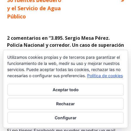
y el Servicio de Agua
entradas
Público
2 comentarios en “
3.895. Sergio Mesa Pérez.
Policía Nacional y corredor. Un caso de superación
personal
”
Utilizamos cookies propias y de terceros para garantizar el
funcionamiento de la web, medir su uso y mejorar nuestros
servicios. Puede aceptar todas las cookies, rechazar las no
Sergio Mesa
necesarias o configurar sus preferencias.
Política de cookies
26 febrero 2019 a las 16:14
Aceptar todo
Hola Jose Antonio. Vaya historia la tuya también.
Rechazar
Puedes ponerte en contacto conmigo mediante
privado en perfil de Facebook o mediante la página
Configurar
que administro de Facebook Historias De Superación.
Si no tienes Facebook me puedes mandar un mail,