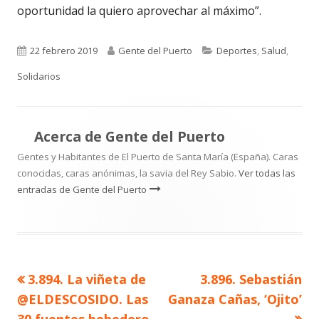
oportunidad la quiero aprovechar al máximo”.
Publicado
Autor
Categorías
22 febrero 2019
Gente del Puerto
Deportes
,
Salud
,
el
Solidarios
Acerca de
Gente del Puerto
Gentes y Habitantes de El Puerto de Santa María (España). Caras
conocidas, caras anónimas, la savia del Rey Sabio.
Ver todas las
entradas de Gente del Puerto
Artículo
Artículo
3.894. La viñeta de
3.896. Sebastián
Navegación
anterior
siguiente
@ELDESCOSIDO. Las
Ganaza Cañas, ‘Ojito’
de
30 fuentes bebedero