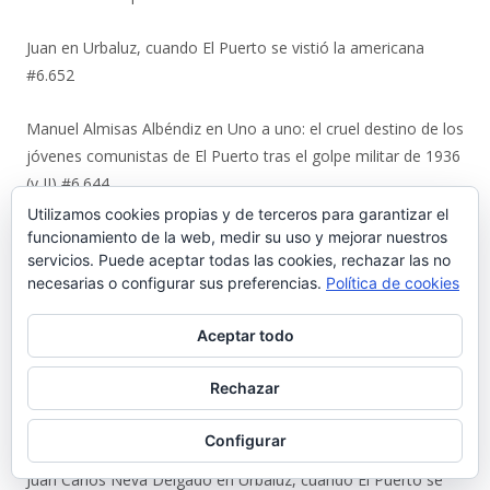
Juan
en
Urbaluz, cuando El Puerto se vistió la americana
#6.652
Manuel Almisas Albéndiz
en
Uno a uno: el cruel destino de los
jóvenes comunistas de El Puerto tras el golpe militar de 1936
(y II) #6.644
Utilizamos cookies propias y de terceros para garantizar el
Karl Ajote
en
Los últimos coletazos de una enseñanza
funcionamiento de la web, medir su uso y mejorar nuestros
servicios. Puede aceptar todas las cookies, rechazar las no
basada en el miedo #6.651
necesarias o configurar sus preferencias.
Política de cookies
José Antonio Cots Rojas
en
Los últimos coletazos de una
Aceptar todo
enseñanza basada en el miedo #6.651
Rechazar
Manuel Justo Morales
en
Urbaluz, cuando El Puerto se vistió
la americana #6.652
Configurar
Juan Carlos Neva Delgado
en
Urbaluz, cuando El Puerto se