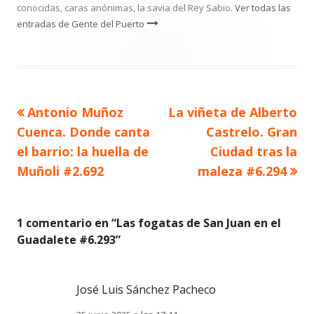
conocidas, caras anónimas, la savia del Rey Sabio.
Ver todas las
entradas de Gente del Puerto
Artículo
Artículo
Antonio Muñoz
La viñeta de Alberto
Navegación
anterior
siguiente
Cuenca. Donde canta
Castrelo. Gran
de
el barrio: la huella de
Ciudad tras la
Muñoli #2.692
maleza #6.294
entradas
1 comentario en “
Las fogatas de San Juan en el
Guadalete #6.293
”
José Luis Sánchez Pacheco