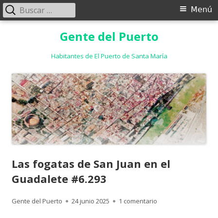
Buscar:
Menú
Menú
principal
Saltar
Gente del Puerto
al
contenido
Habitantes de El Puerto de Santa María
Las fogatas de San Juan en el
Guadalete #6.293
Autor
Publicado
en Las fogatas de S
Gente del Puerto
24 junio 2025
1 comentario
el