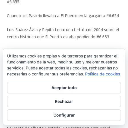
#6.655
Cuando «el Pavirri» llevaba a El Puerto en la garganta #6.654
Luis Suárez Ávila y Pepita Lena: una tertulia de 2004 sobre el
centro histórico que El Puerto estaba perdiendo #6.653
Urbaluz, cuando El Puerto se vistió la americana #6.652
Utilizamos cookies propias y de terceros para garantizar el
funcionamiento de la web, medir su uso y mejorar nuestros
Los últimos coletazos de una enseñanza basada en el miedo
servicios. Puede aceptar todas las cookies, rechazar las no
#6.651
necesarias o configurar sus preferencias.
Política de cookies
En 1970, bendición de los espigones de Poniente y Levante
Aceptar todo
#6.650
Rechazar
El Coto de la Isleta y Valdelagrana. Geohistoria de un espacio
entre el mar y las marismas #6.649
Configurar