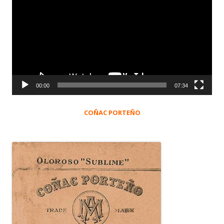
de
vídeo
00:00
07:34
COÑAC PORTEÑO