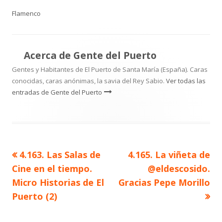
el
Flamenco
Acerca de
Gente del Puerto
Gentes y Habitantes de El Puerto de Santa María (España). Caras
conocidas, caras anónimas, la savia del Rey Sabio.
Ver todas las
entradas de Gente del Puerto
Artículo
Artículo
4.163. Las Salas de
4.165. La viñeta de
Navegación
anterior
siguiente
Cine en el tiempo.
@eldescosido.
de
Micro Historias de El
Gracias Pepe Morillo
Puerto (2)
entradas