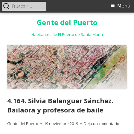
Buscar:
Menú
Menú
principal
Saltar
Gente del Puerto
al
contenido
Habitantes de El Puerto de Santa María
4.164. Silvia Belenguer Sánchez.
Bailaora y profesora de baile
Autor
Publicado
para 4.1
Gente del Puerto
19 noviembre 2019
Deja un comentario
el