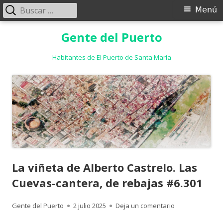
Buscar:
Menú
Menú
principal
Saltar
Gente del Puerto
al
contenido
Habitantes de El Puerto de Santa María
La viñeta de Alberto Castrelo. Las
Cuevas-cantera, de rebajas #6.301
Autor
Publicado
para La viñeta 
Gente del Puerto
2 julio 2025
Deja un comentario
el