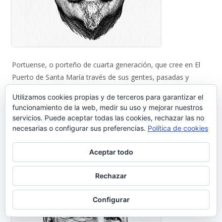
Portuense, o porteño de cuarta generación, que cree en El
Puerto de Santa María través de sus gentes, pasadas y
presentes, y sobre todo futuras. Colaboraciones en prensa y
Utilizamos cookies propias y de terceros para garantizar el
radio andaluzas.
funcionamiento de la web, medir su uso y mejorar nuestros
gentedelpuerto@gmail.com
servicios. Puede aceptar todas las cookies, rechazar las no
----
necesarias o configurar sus preferencias.
Política de cookies
Editor: José Luis Fernández Fuillerat
Aceptar todo
Rechazar
Configurar