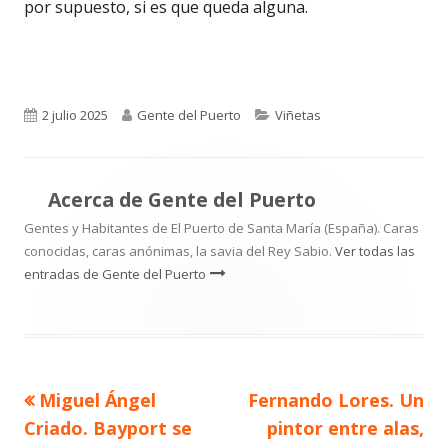
por supuesto, si es que queda alguna.
Publicado
Autor
Categorías
2 julio 2025
Gente del Puerto
Viñetas
el
Acerca de
Gente del Puerto
Gentes y Habitantes de El Puerto de Santa María (España). Caras
conocidas, caras anónimas, la savia del Rey Sabio.
Ver todas las
entradas de Gente del Puerto
Artículo
Artículo
Miguel Ángel
Fernando Lores. Un
Navegación
anterior
siguiente
Criado. Bayport se
pintor entre alas,