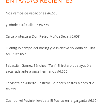
ENTRADAS RECIENTES
Nos vamos de vacaciones #6.660
¿Dónde está Calleja? #6.659
Carta protesta a Don Pedro Muñoz Seca #6.658
El antiguo campo del Racing y la iniciativa solidaria de Elías
Ahuja #6.657
Sebastián Gómez Sánchez, ‘Tani’. El frutero que ayudó a
sacar adelante a once hermanos #6.656
La viñeta de Alberto Castrelo. Se hacen fiestas a domicilio
#6.655
Cuando «el Pavirri» llevaba a El Puerto en la garganta #6.654