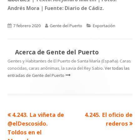
Andrés Mora | Fuente: Diario de Cádiz.
Publicado
Autor
Categorías
7 febrero 2020
Gente del Puerto
Exportación
el
Acerca de
Gente del Puerto
Gentes y Habitantes de El Puerto de Santa María (España). Caras
conocidas, caras anónimas, la savia del Rey Sabio.
Ver todas las
entradas de Gente del Puerto
Artículo
Artículo
4.243. La viñeta de
4.245. El oficio de
Navegación
anterior
siguiente
@elDescosido.
rederos
de
Toldos en el