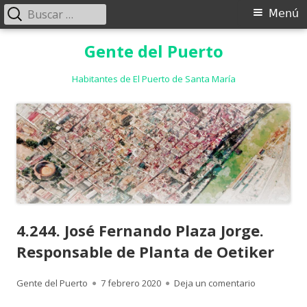
Buscar:
Menú
Menú
principal
Saltar
Gente del Puerto
al
contenido
Habitantes de El Puerto de Santa María
4.244. José Fernando Plaza Jorge.
Responsable de Planta de Oetiker
Autor
Publicado
para 4.244. 
Gente del Puerto
7 febrero 2020
Deja un comentario
el