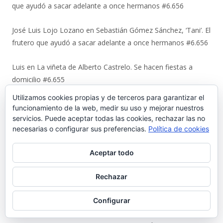
que ayudó a sacar adelante a once hermanos #6.656
José Luis Lojo Lozano
en
Sebastián Gómez Sánchez, ‘Tani’. El
frutero que ayudó a sacar adelante a once hermanos #6.656
Luis
en
La viñeta de Alberto Castrelo. Se hacen fiestas a
domicilio #6.655
Utilizamos cookies propias y de terceros para garantizar el
Javier Bello González
en
La viñeta de Alberto Castrelo. Se
funcionamiento de la web, medir su uso y mejorar nuestros
hacen fiestas a domicilio #6.655
servicios. Puede aceptar todas las cookies, rechazar las no
necesarias o configurar sus preferencias.
Política de cookies
Fernando
en
La viñeta de Alberto Castrelo. Se hacen fiestas a
Aceptar todo
domicilio #6.655
Rechazar
Nicolas Terry Martinez
en
Luis Suárez Ávila y Pepita Lena:
una tertulia de 2004 sobre el centro histórico que El Puerto
Configurar
estaba perdiendo #6.653