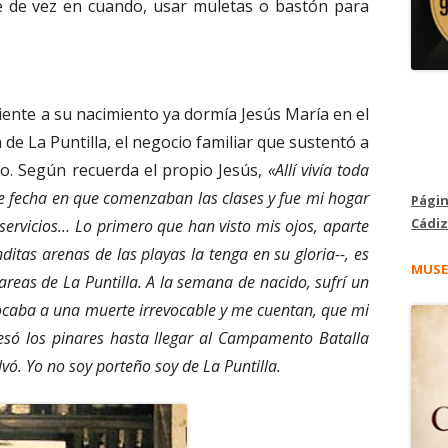
ce de vez en cuando, usar muletas o bastón para
guiente a su nacimiento ya dormía Jesús María en el
 de La Puntilla, el negocio familiar que sustentó a
lo. Según recuerda el propio Jesús,
«Allí vivía toda
e fecha en que comenzaban las clases y fue mi hogar
Págin
Cádiz
n servicios… Lo primero que han visto mis ojos, aparte
itas arenas de las playas la tenga en su gloria--, es
MUSE
reas de La Puntilla. A la semana de nacido, sufrí un
ocaba a una muerte irrevocable y me cuentan, que mi
esó los pinares hasta llegar al Campamento Batalla
vó. Yo no soy porteño soy de La Puntilla.