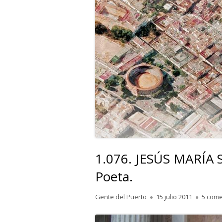
1.076. JESÚS MARÍA
Poeta.
Autor
Publicado
Gente del Puerto
15 julio 2011
5 come
el