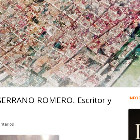
 SERRANO ROMERO. Escritor y
INFO
Ba
lat
en 1.076. JESÚS MARÍA SERRANO ROMERO. Escritor y Poeta.
ntarios
pri