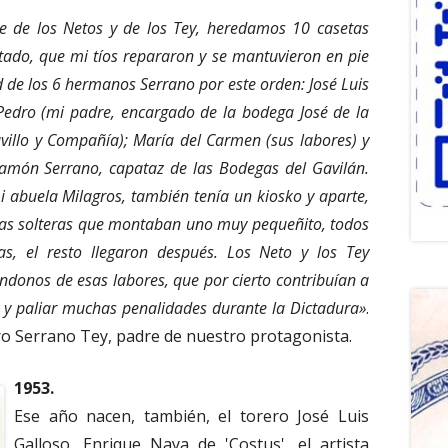
e de los Netos y de los Tey, heredamos 10 casetas
ado, que mi tíos repararon y se mantuvieron en pie
 de los 6 hermanos Serrano por este orden: José Luis
; Pedro (mi padre, encargado de la bodega José de la
illo y Compañía); María del Carmen (sus labores) y
Ramón Serrano, capataz de las Bodegas del Gavilán.
 abuela Milagros, también tenía un kiosko y aparte,
imas solteras que montaban uno muy pequeñito, todos
as, el resto llegaron después. Los Neto y los Tey
donos de esas labores, que por cierto contribuían a
 y paliar muchas penalidades durante la Dictadura»
.
dro Serrano Tey, padre de nuestro protagonista.
1953.
Ese año nacen, también, el torero José Luis
Galloso, Enrique Naya de 'Costus', el artista