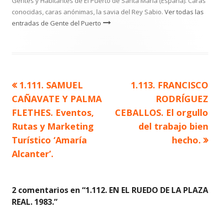
Gentes y Habitantes de El Puerto de Santa María (España). Caras
conocidas, caras anónimas, la savia del Rey Sabio.
Ver todas las
entradas de Gente del Puerto
Artículo
Artículo
1.111. SAMUEL
1.113. FRANCISCO
Navegación
anterior
siguiente
CAÑAVATE Y PALMA
RODRÍGUEZ
de
FLETHES. Eventos,
CEBALLOS. El orgullo
Rutas y Marketing
del trabajo bien
entradas
Turístico ‘Amaría
hecho.
Alcanter’.
2 comentarios en “
1.112. EN EL RUEDO DE LA PLAZA
REAL. 1983.
”