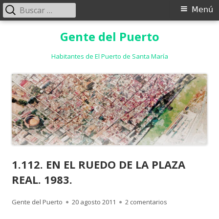
Buscar:
Menú
Menú
principal
Saltar
Gente del Puerto
al
contenido
Habitantes de El Puerto de Santa María
1.112. EN EL RUEDO DE LA PLAZA
REAL. 1983.
Autor
Publicado
en 1.112. EN EL R
Gente del Puerto
20 agosto 2011
2 comentarios
el