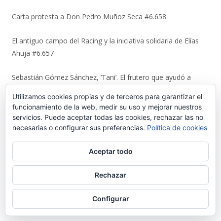
Carta protesta a Don Pedro Muñoz Seca #6.658
El antiguo campo del Racing y la iniciativa solidaria de Elías
Ahuja #6.657
Sebastián Gómez Sánchez, ‘Tani’. El frutero que ayudó a
sacar adelante a once hermanos #6.656
Utilizamos cookies propias y de terceros para garantizar el
funcionamiento de la web, medir su uso y mejorar nuestros
La viñeta de Alberto Castrelo. Se hacen fiestas a domicilio
servicios. Puede aceptar todas las cookies, rechazar las no
#6.655
necesarias o configurar sus preferencias.
Política de cookies
Cuando «el Pavirri» llevaba a El Puerto en la garganta #6.654
Aceptar todo
Luis Suárez Ávila y Pepita Lena: una tertulia de 2004 sobre el
Rechazar
centro histórico que El Puerto estaba perdiendo #6.653
Configurar
Urbaluz, cuando El Puerto se vistió la americana #6.652