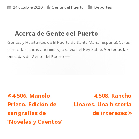
Publicado
Autor
Categorías
24 octubre 2020
Gente del Puerto
Deportes
el
Acerca de
Gente del Puerto
Gentes y Habitantes de El Puerto de Santa María (España). Caras
conocidas, caras anónimas, la savia del Rey Sabio.
Ver todas las
entradas de Gente del Puerto
Artículo
Artículo
4.506. Manolo
4.508. Rancho
Navegación
anterior
siguiente
Prieto. Edición de
Linares. Una historia
de
serigrafías de
de intereses
‘Novelas y Cuentos’
entradas