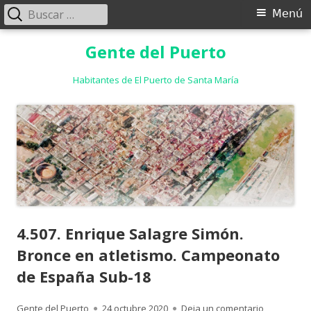
Buscar:
Menú
Menú
principal
Saltar
Gente del Puerto
al
contenido
Habitantes de El Puerto de Santa María
4.507. Enrique Salagre Simón.
Bronce en atletismo. Campeonato
de España Sub-18
Autor
Publicado
para 4.507
Gente del Puerto
24 octubre 2020
Deja un comentario