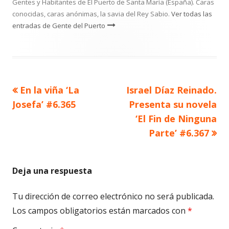
Gentes y Habitantes de El Puerto de Santa María (España). Caras
conocidas, caras anónimas, la savia del Rey Sabio.
Ver todas las
entradas de Gente del Puerto
Artículo
Artículo
En la viña ‘La
Israel Díaz Reinado.
Navegación
anterior
siguiente
Josefa’ #6.365
Presenta su novela
de
‘El Fin de Ninguna
Parte’ #6.367
entradas
Deja una respuesta
Tu dirección de correo electrónico no será publicada.
Los campos obligatorios están marcados con
*