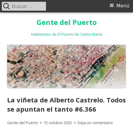
Buscar:
Menú
Menú
principal
Saltar
Gente del Puerto
al
contenido
Habitantes de El Puerto de Santa María
La viñeta de Alberto Castrelo. Todos
se apuntan el tanto #6.366
Autor
Publicado
para La viñ
Gente del Puerto
15 octubre 2025
Deja un comentario
el