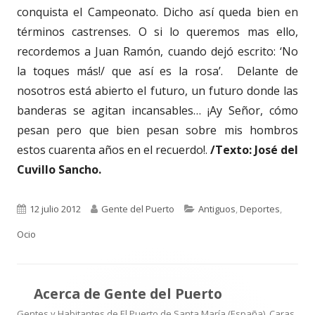
conquista el Campeonato. Dicho así queda bien en
términos castrenses. O si lo queremos mas ello,
recordemos a Juan Ramón, cuando dejó escrito: ‘No
la toques más!/ que así es la rosa’. Delante de
nosotros está abierto el futuro, un futuro donde las
banderas se agitan incansables… ¡Ay Señor, cómo
pesan pero que bien pesan sobre mis hombros
estos cuarenta años en el recuerdo!.
/Texto: José del
Cuvillo Sancho.
Publicado
Autor
Categorías
12 julio 2012
Gente del Puerto
Antiguos
,
Deportes
,
el
Ocio
Acerca de
Gente del Puerto
Gentes y Habitantes de El Puerto de Santa María (España). Caras