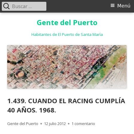
Buscar:
Menú
Menú
principal
Saltar
Gente del Puerto
al
contenido
Habitantes de El Puerto de Santa María
1.439. CUANDO EL RACING CUMPLÍA
40 AÑOS. 1968.
Autor
Publicado
en 1.439. CUANDO EL
Gente del Puerto
12 julio 2012
1 comentario
el