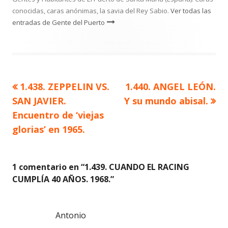
conocidas, caras anónimas, la savia del Rey Sabio.
Ver todas las
entradas de Gente del Puerto
Artículo
Artículo
1.438. ZEPPELIN VS.
1.440. ANGEL LEÓN.
Navegación
anterior
siguiente
SAN JAVIER.
Y su mundo abisal.
de
Encuentro de ‘viejas
glorias’ en 1965.
entradas
1 comentario en “
1.439. CUANDO EL RACING
CUMPLÍA 40 AÑOS. 1968.
”
Antonio