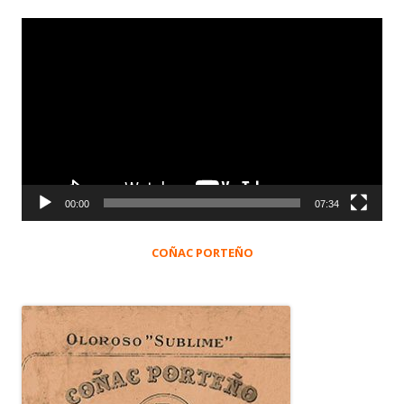
Reproductor
de
vídeo
00:00
07:34
COÑAC PORTEÑO