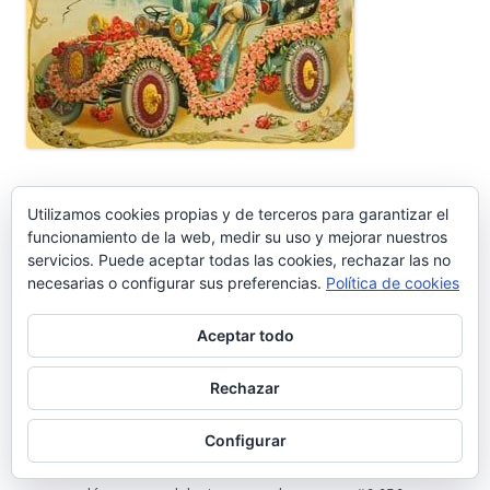
Utilizamos cookies propias y de terceros para garantizar el
funcionamiento de la web, medir su uso y mejorar nuestros
servicios. Puede aceptar todas las cookies, rechazar las no
Ir a Cosasdecomé
necesarias o configurar sus preferencias.
Política de cookies
COMENTARIOS RECIENTES
Aceptar todo
Pedro Gallardo Garces
en
Sebastián Gómez Sánchez, ‘Tani’. El
Rechazar
frutero que ayudó a sacar adelante a once hermanos #6.656
Configurar
Isabel Callealta
en
Sebastián Gómez Sánchez, ‘Tani’. El frutero