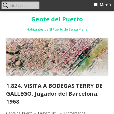
Buscar:
Menú
Menú
principal
Saltar
Gente del Puerto
al
contenido
Habitantes de El Puerto de Santa María
1.824. VISITA A BODEGAS TERRY DE
GALLEGO. Jugador del Barcelona.
1968.
Autor
Publicado
en 1.824. VISITA 
Gente del Puerto
1 agosto 2013
3 comentarios