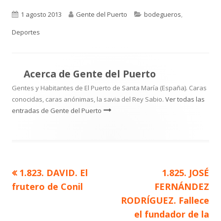
Publicado
Autor
Categorías
1 agosto 2013
Gente del Puerto
bodegueros
,
el
Deportes
Acerca de
Gente del Puerto
Gentes y Habitantes de El Puerto de Santa María (España). Caras
conocidas, caras anónimas, la savia del Rey Sabio.
Ver todas las
entradas de Gente del Puerto
Artículo
Artículo
1.823. DAVID. El
1.825. JOSÉ
Navegación
anterior
siguiente
frutero de Conil
FERNÁNDEZ
de
RODRÍGUEZ. Fallece
el fundador de la
entradas