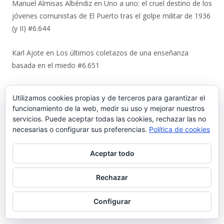
Manuel Almisas Albéndiz
en
Uno a uno: el cruel destino de los
jóvenes comunistas de El Puerto tras el golpe militar de 1936
(y II) #6.644
Karl Ajote
en
Los últimos coletazos de una enseñanza
basada en el miedo #6.651
José Antonio Cots Rojas
en
Los últimos coletazos de una
Utilizamos cookies propias y de terceros para garantizar el
enseñanza basada en el miedo #6.651
funcionamiento de la web, medir su uso y mejorar nuestros
servicios. Puede aceptar todas las cookies, rechazar las no
Manuel Justo Morales
en
Urbaluz, cuando El Puerto se vistió
necesarias o configurar sus preferencias.
Política de cookies
la americana #6.652
Aceptar todo
Juan Carlos Neva Delgado
en
Urbaluz, cuando El Puerto se
vistió la americana #6.652
Rechazar
Magdalena Rodríguez Lara
en
Urbaluz, cuando El Puerto se
Configurar
vistió la americana #6.652