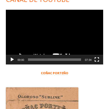
Reproductor
de
vídeo
00:00
07:34
COÑAC PORTEÑO