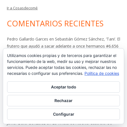
Ir a Cosasdecomé
COMENTARIOS RECIENTES
Pedro Gallardo Garces
en
Sebastián Gómez Sánchez, ‘Tani’. El
frutero que ayudó a sacar adelante a once hermanos #6.656
Utilizamos cookies propias y de terceros para garantizar el
Isabel Callealta
en
Sebastián Gómez Sánchez, ‘Tani’. El frutero
funcionamiento de la web, medir su uso y mejorar nuestros
que ayudó a sacar adelante a once hermanos #6.656
servicios. Puede aceptar todas las cookies, rechazar las no
necesarias o configurar sus preferencias.
Política de cookies
José Luis Lojo Lozano
en
Sebastián Gómez Sánchez, ‘Tani’. El
Aceptar todo
frutero que ayudó a sacar adelante a once hermanos #6.656
Rechazar
Luis
en
La viñeta de Alberto Castrelo. Se hacen fiestas a
domicilio #6.655
Configurar
Javier Bello González
en
La viñeta de Alberto Castrelo. Se