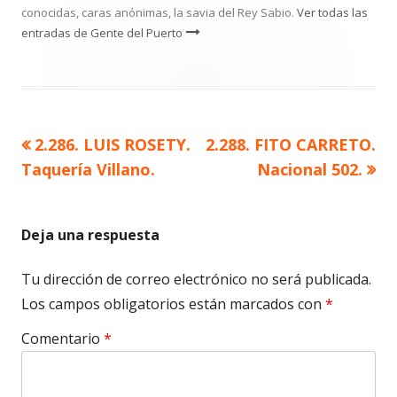
conocidas, caras anónimas, la savia del Rey Sabio.
Ver todas las
entradas de Gente del Puerto
Artículo
Artículo
2.286. LUIS ROSETY.
2.288. FITO CARRETO.
Navegación
anterior
siguiente
Taquería Villano.
Nacional 502.
de
entradas
Deja una respuesta
Tu dirección de correo electrónico no será publicada.
Los campos obligatorios están marcados con
*
Comentario
*