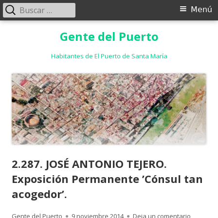
Buscar:
Menú
Menú
principal
Saltar
Gente del Puerto
al
contenido
Habitantes de El Puerto de Santa María
2.287. JOSÉ ANTONIO TEJERO.
Exposición Permanente ’Cónsul tan
acogedor’.
Autor
Publicado
para 2.28
Gente del Puerto
9 noviembre 2014
Deja un comentario