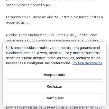
hacen fiestas a domicilio #6.655
Fernando
en
La viñeta de Alberto Castrelo. Se hacen fiestas a
domicilio #6.655
Nicolas Terry Martinez
en
Luis Suárez Ávila y Pepita Lena:
una tertulia de 2004 sobre el centro histórico que El Puerto
estaba perdiendo #6.653
Utilizamos cookies propias y de terceros para garantizar el
funcionamiento de la web, medir su uso y mejorar nuestros
servicios. Puede aceptar todas las cookies, rechazar las no
Magdalena Rodríguez Lara
en
Luis Suárez Ávila y Pepita
necesarias o configurar sus preferencias.
Política de cookies
Lena: una tertulia de 2004 sobre el centro histórico que El
Puerto estaba perdiendo #6.653
Aceptar todo
Juan
en
Urbaluz, cuando El Puerto se vistió la americana
Rechazar
#6.652
Configurar
Manuel Almisas Albéndiz
en
Uno a uno: el cruel destino de los
jóvenes comunistas de El Puerto tras el golpe militar de 1936