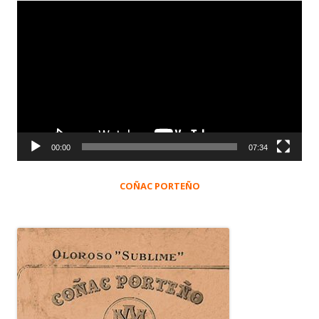
Reproductor
de
vídeo
00:00
07:34
COÑAC PORTEÑO