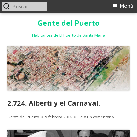
Buscar:
Menú
Menú
principal
Saltar
Gente del Puerto
al
contenido
Habitantes de El Puerto de Santa María
2.724. Alberti y el Carnaval.
Autor
Publicado
para 2.724. A
Gente del Puerto
9 febrero 2016
Deja un comentario
el