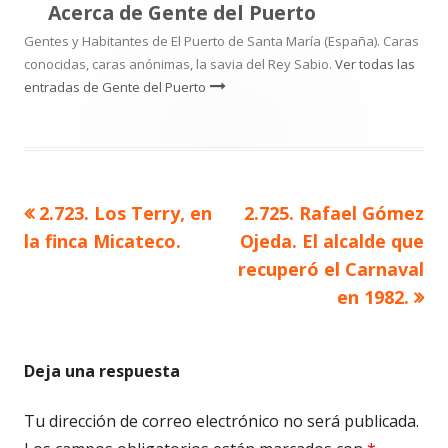
Acerca de
Gente del Puerto
Gentes y Habitantes de El Puerto de Santa María (España). Caras
conocidas, caras anónimas, la savia del Rey Sabio.
Ver todas las
entradas de Gente del Puerto
Artículo
Artículo
2.723. Los Terry, en
2.725. Rafael Gómez
Navegación
anterior
siguiente
la finca Micateco.
Ojeda. El alcalde que
de
recuperó el Carnaval
en 1982.
entradas
Deja una respuesta
Tu dirección de correo electrónico no será publicada.