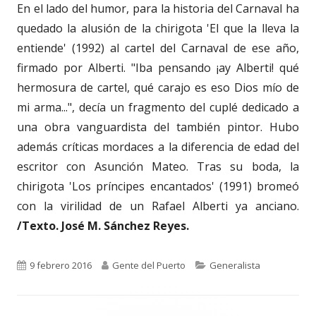
En el lado del humor, para la historia del Carnaval ha
quedado la alusión de la chirigota 'El que la lleva la
entiende' (1992) al cartel del Carnaval de ese año,
firmado por Alberti. "Iba pensando ¡ay Alberti! qué
hermosura de cartel, qué carajo es eso Dios mío de
mi arma...", decía un fragmento del cuplé dedicado a
una obra vanguardista del también pintor. Hubo
además críticas mordaces a la diferencia de edad del
escritor con Asunción Mateo. Tras su boda, la
chirigota 'Los príncipes encantados' (1991) bromeó
con la virilidad de un Rafael Alberti ya anciano.
/Texto. José M. Sánchez Reyes.
Publicado
Autor
Categorías
9 febrero 2016
Gente del Puerto
Generalista
el