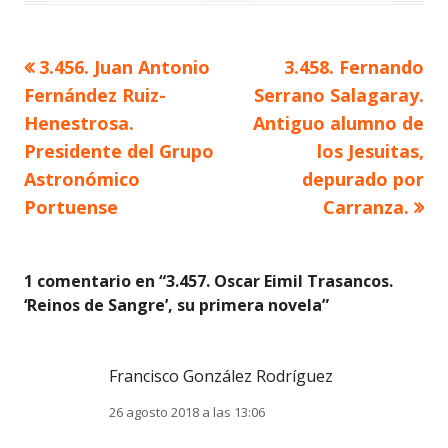
Artículo
Artículo
3.456. Juan Antonio
3.458. Fernando
Navegación
anterior
siguiente
Fernández Ruiz-
Serrano Salagaray.
de
Henestrosa.
Antiguo alumno de
Presidente del Grupo
los Jesuitas,
entradas
Astronómico
depurado por
Portuense
Carranza.
1 comentario en “
3.457. Oscar Eimil Trasancos.
‘Reinos de Sangre’, su primera novela
”
Francisco González Rodríguez
26 agosto 2018 a las 13:06