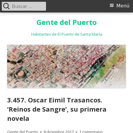
Buscar:
Menú
Menú
principal
Saltar
Gente del Puerto
al
contenido
Habitantes de El Puerto de Santa María
3.457. Oscar Eimil Trasancos.
‘Reinos de Sangre’, su primera
novela
Autor
Publicado
en 3.457. Oscar E
Gente del Puerto
8 diciembre 2017
1 comentario