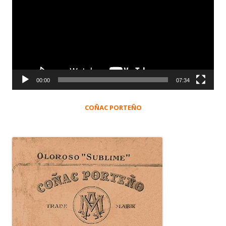
vídeo
00:00
07:34
COÑAC PORTEÑO