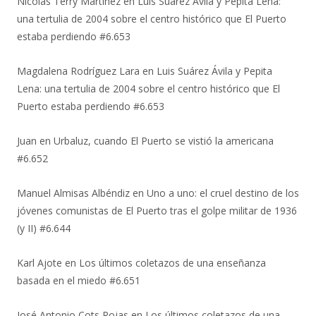
Nicolas Terry Martinez
en
Luis Suárez Ávila y Pepita Lena:
una tertulia de 2004 sobre el centro histórico que El Puerto
estaba perdiendo #6.653
Magdalena Rodríguez Lara
en
Luis Suárez Ávila y Pepita
Lena: una tertulia de 2004 sobre el centro histórico que El
Puerto estaba perdiendo #6.653
Juan
en
Urbaluz, cuando El Puerto se vistió la americana
#6.652
Manuel Almisas Albéndiz
en
Uno a uno: el cruel destino de los
jóvenes comunistas de El Puerto tras el golpe militar de 1936
(y II) #6.644
Karl Ajote
en
Los últimos coletazos de una enseñanza
basada en el miedo #6.651
José Antonio Cots Rojas
en
Los últimos coletazos de una