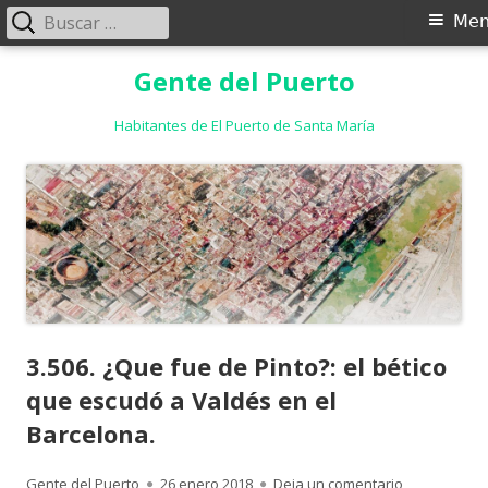
Buscar:
Menú
Me
principal
Saltar
Gente del Puerto
al
contenido
Habitantes de El Puerto de Santa María
3.506. ¿Que fue de Pinto?: el bético
que escudó a Valdés en el
Barcelona.
Autor
Publicado
para 3.506. ¿
Gente del Puerto
26 enero 2018
Deja un comentario