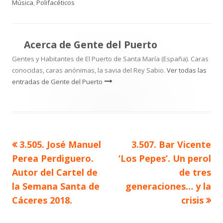
el
Música
,
Polifacéticos
Acerca de
Gente del Puerto
Gentes y Habitantes de El Puerto de Santa María (España). Caras
conocidas, caras anónimas, la savia del Rey Sabio.
Ver todas las
entradas de Gente del Puerto
Artículo
Artículo
3.505. José Manuel
3.507. Bar Vicente
Navegación
anterior
siguiente
Perea Perdiguero.
‘Los Pepes’. Un perol
de
Autor del Cartel de
de tres
la Semana Santa de
generaciones… y la
entradas
Cáceres 2018.
crisis