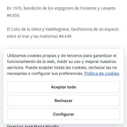
En 1970, bendición de los espigones de Poniente y Levante
#6.650
El Coto de la Isleta y Valdelagrana. Geohistoria de un espacio
entre el mar y las marismas #6.649
La viñeta de Alberto Castrelo. Concentración para ver el
Utilizamos cookies propias y de terceros para garantizar el
Mundial #6.648
funcionamiento de la web, medir su uso y mejorar nuestros
servicios. Puede aceptar todas las cookies, rechazar las no
La artesanía de Ditas Lafita enciende un nuevo escaparate
necesarias o configurar sus preferencias.
Política de cookies
en la calle Luna #6.647
Aceptar todo
El sueño tabernero de David Méndez se sirve en vaso en ‘La
Media Chica’ #6.646
Rechazar
Quienes somos
Configurar
Director: José María Morillo