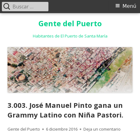
Buscar:
Menú
Menú
principal
Saltar
Gente del Puerto
al
contenido
Habitantes de El Puerto de Santa María
3.003. José Manuel Pinto gana un
Grammy Latino con Niña Pastori.
Autor
Publicado
para 3.003
Gente del Puerto
6 diciembre 2016
Deja un comentario
el