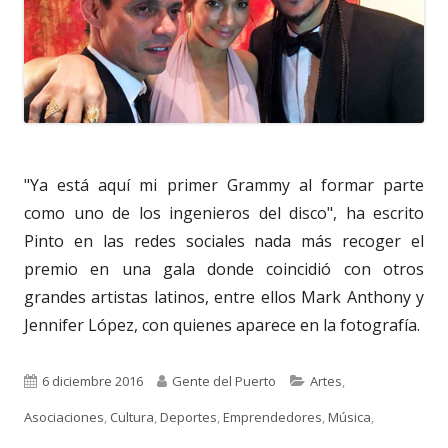
"Ya está aquí mi primer Grammy al formar parte
como uno de los ingenieros del disco", ha escrito
Pinto en las redes sociales nada más recoger el
premio en una gala donde coincidió con otros
grandes artistas latinos, entre ellos Mark Anthony y
Jennifer López, con quienes aparece en la fotografía.
Publicado
Autor
Categorías
6 diciembre 2016
Gente del Puerto
Artes
,
el
Asociaciones
,
Cultura
,
Deportes
,
Emprendedores
,
Música
,