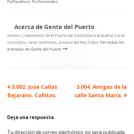
Polifacéticos
,
Profesionales
Acerca de
Gente del Puerto
Gentes y Habitantes de El Puerto de Santa María (España). Caras
conocidas, caras anónimas, la savia del Rey Sabio.
Ver todas las
entradas de Gente del Puerto
Artículo
Artículo
3.002. Jose Cañas
3.004. Amigas de la
Navegación
anterior
siguiente
Bejarano. Cañitas.
calle Santa María.
de
entradas
Deja una respuesta
Tu dirección de correo electrónico no será publicada.