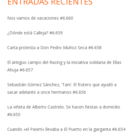
ENTRADAS RECIENTES
Nos vamos de vacaciones #6.660
¿Dónde está Calleja? #6.659
Carta protesta a Don Pedro Muñoz Seca #6.658
El antiguo campo del Racing y la iniciativa solidaria de Elías
Ahuja #6.657
Sebastián Gómez Sánchez, ‘Tani’. El frutero que ayudó a
sacar adelante a once hermanos #6.656
La viñeta de Alberto Castrelo. Se hacen fiestas a domicilio
#6.655
Cuando «el Pavirri» llevaba a El Puerto en la garganta #6.654