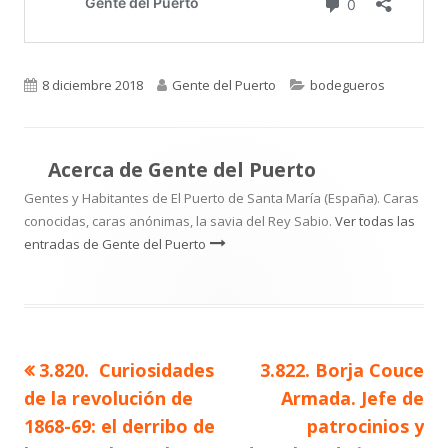
Publicado
Autor
Categorías
8 diciembre 2018
Gente del Puerto
bodegueros
el
Acerca de
Gente del Puerto
Gentes y Habitantes de El Puerto de Santa María (España). Caras
conocidas, caras anónimas, la savia del Rey Sabio.
Ver todas las
entradas de Gente del Puerto
Artículo
Artículo
3.820. Curiosidades
3.822. Borja Couce
Navegación
anterior
siguiente
de la revolución de
Armada. Jefe de
de
1868-69: el derribo de
patrocinios y