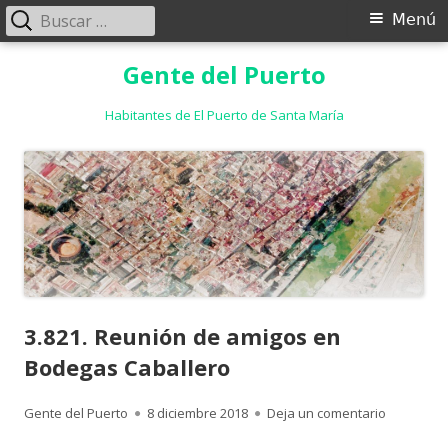
Buscar:
Menú
Menú
principal
Saltar
Gente del Puerto
al
contenido
Habitantes de El Puerto de Santa María
3.821. Reunión de amigos en
Bodegas Caballero
Autor
Publicado
para 3.82
Gente del Puerto
8 diciembre 2018
Deja un comentario
el