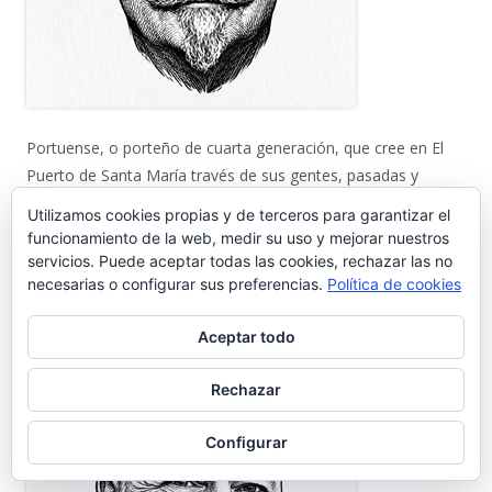
Portuense, o porteño de cuarta generación, que cree en El
Puerto de Santa María través de sus gentes, pasadas y
presentes, y sobre todo futuras. Colaboraciones en prensa y
Utilizamos cookies propias y de terceros para garantizar el
radio andaluzas.
funcionamiento de la web, medir su uso y mejorar nuestros
gentedelpuerto@gmail.com
servicios. Puede aceptar todas las cookies, rechazar las no
necesarias o configurar sus preferencias.
Política de cookies
----
Editor: José Luis Fernández Fuillerat
Aceptar todo
Rechazar
Configurar