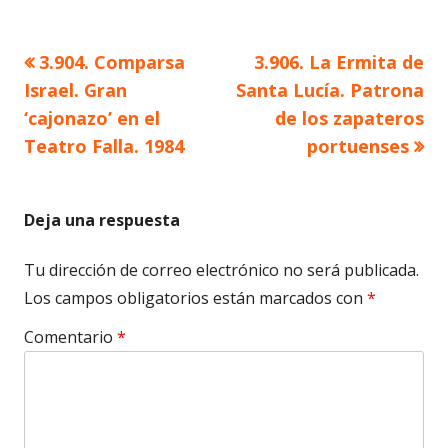
Artículo
Artículo
3.904. Comparsa
3.906. La Ermita de
Navegación
anterior
siguiente
Israel. Gran
Santa Lucía. Patrona
de
‘cajonazo’ en el
de los zapateros
Teatro Falla. 1984
portuenses
entradas
Deja una respuesta
Tu dirección de correo electrónico no será publicada.
Los campos obligatorios están marcados con
*
Comentario
*