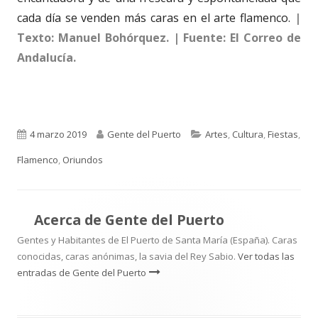
cada día se venden más caras en el arte flamenco.
|
Texto: Manuel Bohórquez. | Fuente: El Correo de
Andalucía.
Publicado
Autor
Categorías
4 marzo 2019
Gente del Puerto
Artes
,
Cultura
,
Fiestas
,
el
Flamenco
,
Oriundos
Acerca de
Gente del Puerto
Gentes y Habitantes de El Puerto de Santa María (España). Caras
conocidas, caras anónimas, la savia del Rey Sabio.
Ver todas las
entradas de Gente del Puerto