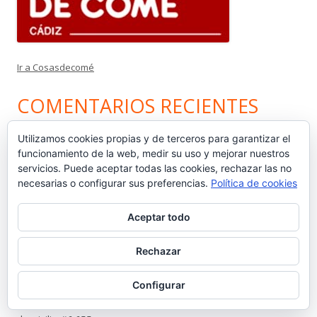
Ir a Cosasdecomé
COMENTARIOS RECIENTES
Utilizamos cookies propias y de terceros para garantizar el
Pedro Gallardo Garces
en
Sebastián Gómez Sánchez, ‘Tani’. El
funcionamiento de la web, medir su uso y mejorar nuestros
frutero que ayudó a sacar adelante a once hermanos #6.656
servicios. Puede aceptar todas las cookies, rechazar las no
necesarias o configurar sus preferencias.
Política de cookies
Isabel Callealta
en
Sebastián Gómez Sánchez, ‘Tani’. El frutero
que ayudó a sacar adelante a once hermanos #6.656
Aceptar todo
José Luis Lojo Lozano
en
Sebastián Gómez Sánchez, ‘Tani’. El
Rechazar
frutero que ayudó a sacar adelante a once hermanos #6.656
Configurar
Luis
en
La viñeta de Alberto Castrelo. Se hacen fiestas a