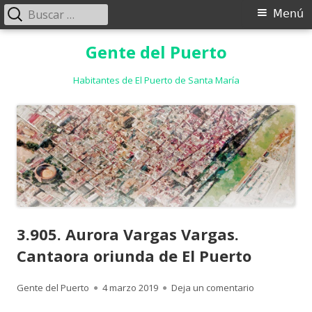
Buscar:
Menú
Menú
principal
Saltar
Gente del Puerto
al
contenido
Habitantes de El Puerto de Santa María
3.905. Aurora Vargas Vargas.
Cantaora oriunda de El Puerto
Autor
Publicado
para 3.905. A
Gente del Puerto
4 marzo 2019
Deja un comentario
el