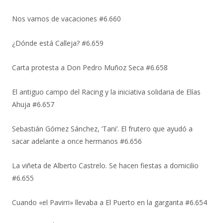
Nos vamos de vacaciones #6.660
¿Dónde está Calleja? #6.659
Carta protesta a Don Pedro Muñoz Seca #6.658
El antiguo campo del Racing y la iniciativa solidaria de Elías
Ahuja #6.657
Sebastián Gómez Sánchez, ‘Tani’. El frutero que ayudó a
sacar adelante a once hermanos #6.656
La viñeta de Alberto Castrelo. Se hacen fiestas a domicilio
#6.655
Cuando «el Pavirri» llevaba a El Puerto en la garganta #6.654