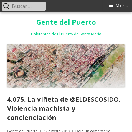
Buscar:
Menú
Menú
principal
Saltar
Gente del Puerto
al
contenido
Habitantes de El Puerto de Santa María
4.075. La viñeta de @ELDESCOSIDO.
Violencia machista y
concienciación
Autor
Publicado
para 4.075.
Gente del Puerto
22 agosto 2019
Deja un comentario