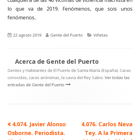
lo que va de 2019. Fenómenos, que sois unos
fenómenos.
.
Publicado
Autor
Categorías
22 agosto 2019
Gente del Puerto
Viñetas
el
Acerca de
Gente del Puerto
Gentes y Habitantes de El Puerto de Santa María (España). Caras
conocidas, caras anónimas, la savia del Rey Sabio.
Ver todas las
entradas de Gente del Puerto
Artículo
Artículo
4.074. Javier Alonso
4.076. Carlos Neva
Navegación
anterior
siguiente
Osborne. Periodista.
Tey. A la Primera
de