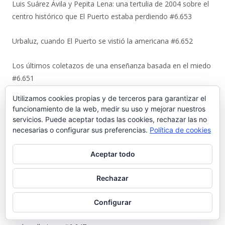
Luis Suárez Ávila y Pepita Lena: una tertulia de 2004 sobre el
centro histórico que El Puerto estaba perdiendo #6.653
Urbaluz, cuando El Puerto se vistió la americana #6.652
Los últimos coletazos de una enseñanza basada en el miedo
#6.651
Utilizamos cookies propias y de terceros para garantizar el
En 1970, bendición de los espigones de Poniente y Levante
funcionamiento de la web, medir su uso y mejorar nuestros
#6.650
servicios. Puede aceptar todas las cookies, rechazar las no
necesarias o configurar sus preferencias.
Política de cookies
El Coto de la Isleta y Valdelagrana. Geohistoria de un espacio
entre el mar y las marismas #6.649
Aceptar todo
La viñeta de Alberto Castrelo. Concentración para ver el
Rechazar
Mundial #6.648
Configurar
La artesanía de Ditas Lafita enciende un nuevo escaparate