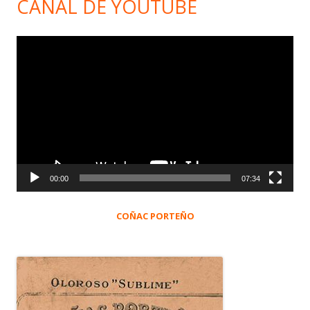
CANAL DE YOUTUBE
Reproductor
de
vídeo
00:00
07:34
COÑAC PORTEÑO