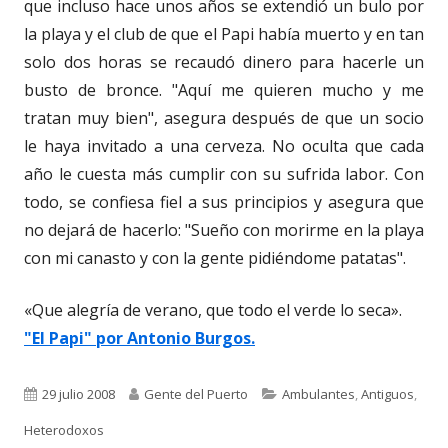
que incluso hace unos años se extendió un bulo por
la playa y el club de que el Papi había muerto y en tan
solo dos horas se recaudó dinero para hacerle un
busto de bronce. "Aquí me quieren mucho y me
tratan muy bien", asegura después de que un socio
le haya invitado a una cerveza. No oculta que cada
año le cuesta más cumplir con su sufrida labor. Con
todo, se confiesa fiel a sus principios y asegura que
no dejará de hacerlo: "Sueño con morirme en la playa
con mi canasto y con la gente pidiéndome patatas".
«Que alegría de verano, que todo el verde lo seca».
"El Papi" por Antonio Burgos.
Publicado
Autor
Categorías
29 julio 2008
Gente del Puerto
Ambulantes
,
Antiguos
,
el
Heterodoxos