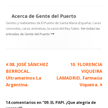
Acerca de
Gente del Puerto
Gentes y Habitantes de El Puerto de Santa María (España). Caras
conocidas, caras anónimas, la savia del Rey Sabio.
Ver todas las
entradas de Gente del Puerto
Artículo
Artículo
08. JOSÉ SÁNCHEZ
10. FLORENCIA
Navegación
anterior
siguiente
BERROCAL.
VIQUEIRA
de
Ultramarinos La
LAMADRID. Farmacia
Argentina.
Viqueira.
entradas
14 comentarios en “
09. EL PAPI. ¡Que alegría de