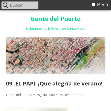
Buscar:
Menú
Menú
principal
Saltar
Gente del Puerto
al
contenido
Habitantes de El Puerto de Santa María
09. EL PAPI. ¡Que alegría de verano!
Autor
Publicado
en 09. EL PAPI. ¡Qu
Gente del Puerto
29 julio 2008
14 comentarios
el