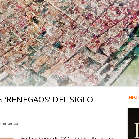
S ‘RENEGAOS’ DEL SIGLO
INFO
Ba
lat
en 2.044. TRES GITANOS ‘RENEGAOS’ DEL SIGLO XVIII.
mentarios
pri
En la edición de 1872 de los “Anales de