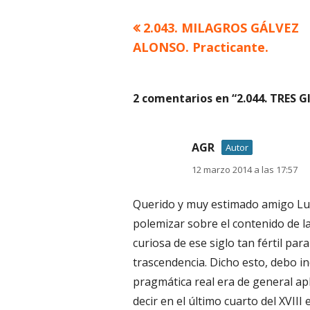
Artículo
2.043. MILAGROS GÁLVEZ
Navegación
anterior
ALONSO. Practicante.
de
entradas
2 comentarios en “
2.044. TRES 
AGR
Autor
12 marzo 2014 a las 17:57
Querido y muy estimado amigo Luis
polemizar sobre el contenido de l
curiosa de ese siglo tan fértil par
trascendencia. Dicho esto, debo in
pragmática real era de general apl
decir en el último cuarto del XVII