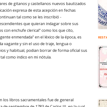
enares de gitanos y castellanos nuevos bautizados
dicación expresa de esta acepción en fechas
ontinuan tal como se les inscribió -
scendientes que quieran indagar sobre sus
os con enchufe clerical" como los que cito,
"gente enmendada" en el léxico de la época, es
REST
a vagante y sin el uso de traje, lengua o
ios y habitual, podian borrar de forma oficial sus
 tal como indico en mi nótula.
n los libros sacramentales fue de general
ca de septiembre de 1783 de Carlos III, en la cual