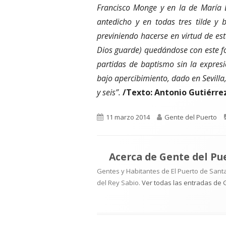
Francisco Monge y en la de María 
antedicho y en todas tres tilde y 
previniendo hacerse en virtud de es
Dios guarde) quedándose con este fol
partidas de baptismo sin la expres
bajo apercibimiento, dado en Sevilla
y seis”.
/Texto: Antonio Gutiérrez
Publicado
Autor
11 marzo 2014
Gente del Puerto
el
Acerca de
Gente del Pu
Gentes y Habitantes de El Puerto de Santa
del Rey Sabio.
Ver todas las entradas de 