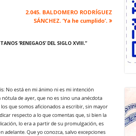
Artículo
2.045. BALDOMERO RODRÍGUEZ
siguiente
SÁNCHEZ. ‘Ya he cumplido’.
GITANOS ‘RENEGAOS’ DEL SIGLO XVIII.
”
: No está en mi ánimo ni es mi intención
a nótula de ayer, que no es sino una anécdota
a los que somos aficionados a escribir, sin mayor
dicar respecto a lo que comentas que, si bien la
icación, lo era a partir de su promulgación, es
I en adelante. Que yo conozca, salvo excepciones