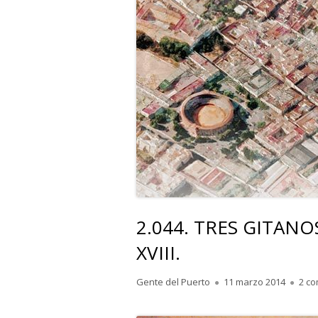
2.044. TRES GITANO
XVIII.
Autor
Publicado
Gente del Puerto
11 marzo 2014
2 co
el