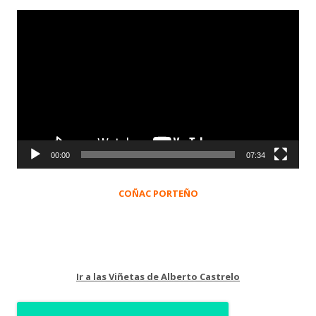
Reproductor
de
vídeo
00:00
07:34
COÑAC PORTEÑO
Ir a las Viñetas de Alberto Castrelo