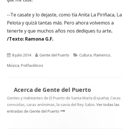
--Te casate y lo dejaste, como tía Anita La Piriñaca, La
Pelota y quizá tantas más. Pero ahora volvemos a
tenerte y que muchos años nos dediques tu arte
.
/Texto: Ramona G.F.
Publicado
Autor
Categorías
8 julio 2014
Gente del Puerto
Cultura
,
Flamenco
,
el
Música
,
Polifacéticos
Acerca de
Gente del Puerto
Gentes y Habitantes de El Puerto de Santa María (España). Caras
conocidas, caras anónimas, la savia del Rey Sabio.
Ver todas las
entradas de Gente del Puerto