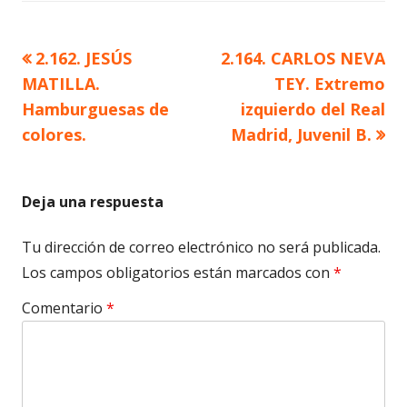
Artículo
Artículo
2.162. JESÚS
2.164. CARLOS NEVA
Navegación
anterior
siguiente
MATILLA.
TEY. Extremo
de
Hamburguesas de
izquierdo del Real
colores.
Madrid, Juvenil B.
entradas
Deja una respuesta
Tu dirección de correo electrónico no será publicada.
Los campos obligatorios están marcados con
*
Comentario
*