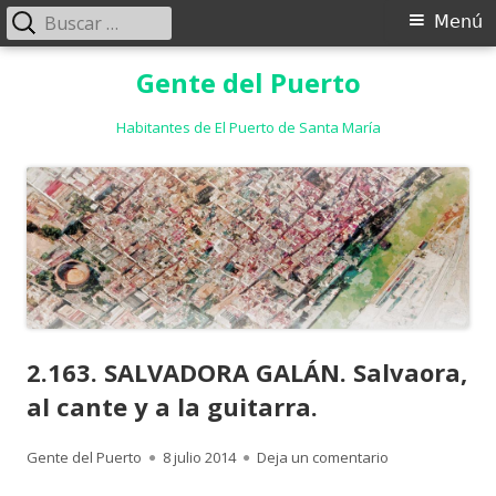
Buscar:
Menú
Menú
principal
Saltar
Gente del Puerto
al
contenido
Habitantes de El Puerto de Santa María
2.163. SALVADORA GALÁN. Salvaora,
al cante y a la guitarra.
Autor
Publicado
para 2.163. SALV
Gente del Puerto
8 julio 2014
Deja un comentario
el