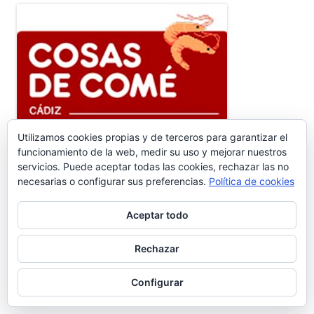
Utilizamos cookies propias y de terceros para garantizar el
Ir a Cosasdecomé
funcionamiento de la web, medir su uso y mejorar nuestros
servicios. Puede aceptar todas las cookies, rechazar las no
COMENTARIOS RECIENTES
necesarias o configurar sus preferencias.
Política de cookies
Aceptar todo
Pedro Gallardo Garces
en
Sebastián Gómez Sánchez, ‘Tani’. El
frutero que ayudó a sacar adelante a once hermanos #6.656
Rechazar
Isabel Callealta
en
Sebastián Gómez Sánchez, ‘Tani’. El frutero
Configurar
que ayudó a sacar adelante a once hermanos #6.656