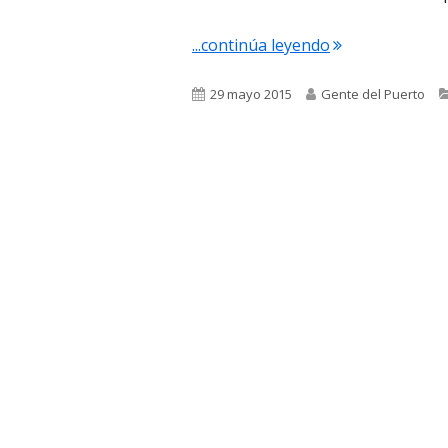
"2.463. Alfonso 
...continúa leyendo
Publicado
Autor
29 mayo 2015
Gente del Puerto
el