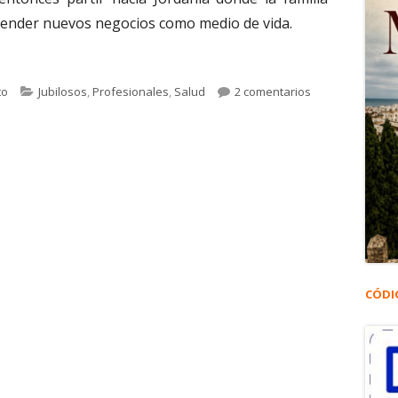
render nuevos negocios como medio de vida.
fiq Abu el Wafa. El Dr. Sami, tan querido por los portuenses
Categorías
en 3.441. Sami T
to
Jubilosos
,
Profesionales
,
Salud
2 comentarios
CÓDI