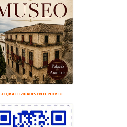
"
awfiq Abu el Wafa. El Dr. Sami, tan querido por los portuenses
GO QR ACTIVIDADES EN EL PUERTO