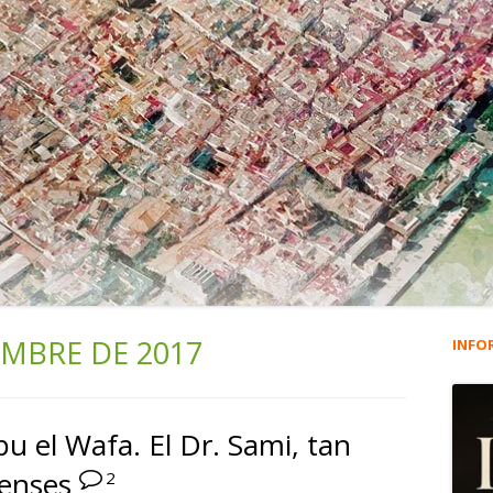
EMBRE DE 2017
INFO
Ba
lat
u el Wafa. El Dr. Sami, tan
pri
uenses
2