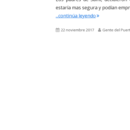
estaría mas segura y podían emp
"3.441. Sami Taw
...continúa leyendo
Publicado
Autor
22 noviembre 2017
Gente del Puer
el