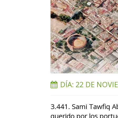
DÍA:
22 DE NOVI
3.441. Sami Tawfiq Ab
querido por los port