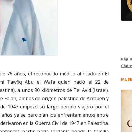
Págin
Cádiz
le 76 años, el reconocido médico afincado en El
MUSE
mi Tawfiq Abu el Wafa quien nació el 22 de
tina), a unos 90 kilómetros de Tel Avid (Israel).
fe Falah, ambos de origen palestino de Arrabeh y
s de 1947 empezó su largo periplo viajero por el
 años ya se percibían los enfrentamientos entre
derivaron en la Guerra Civil de 1947 en Palestina.
entonces partir hacia Jordania donde la familia