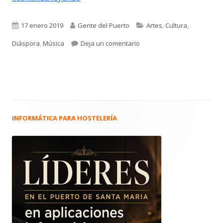
Publicado
Autor
Categorías
17 enero 2019
Gente del Puerto
Artes
,
Cultura
,
el
para 3.861. Natalia Neva. S
Diáspora
,
Música
Deja un comentario
INFORMÁTICA PARA HOSTELERÍA
Barra
lateral
principal