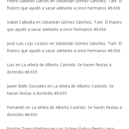
Pedro Gallardo Garces
en
Sebastián Gómez Sánchez, ‘Tani’. El
frutero que ayudó a sacar adelante a once hermanos #6.656
Isabel Callealta
en
Sebastián Gómez Sánchez, ‘Tani’. El frutero
que ayudó a sacar adelante a once hermanos #6.656
José Luis Lojo Lozano
en
Sebastián Gómez Sánchez, ‘Tani’. El
frutero que ayudó a sacar adelante a once hermanos #6.656
Luis
en
La viñeta de Alberto Castrelo. Se hacen fiestas a
domicilio #6.655
Javier Bello González
en
La viñeta de Alberto Castrelo. Se
hacen fiestas a domicilio #6.655
Fernando
en
La viñeta de Alberto Castrelo. Se hacen fiestas a
domicilio #6.655
Nicolas Terry Martinez
en
Luis Suárez Ávila y Pepita Lena: