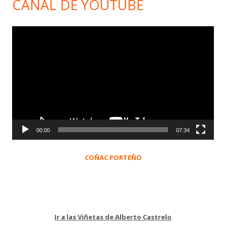
CANAL DE YOUTUBE
Reproductor
de
vídeo
00:00
07:34
COÑAC PORTEÑO
Ir a las Viñetas de Alberto Castrelo