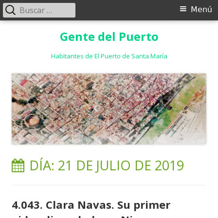
Buscar:
Menú
Menú
principal
Saltar
Gente del Puerto
al
contenido
Habitantes de El Puerto de Santa María
DÍA:
21 DE JULIO DE 2019
4.043. Clara Navas. Su primer