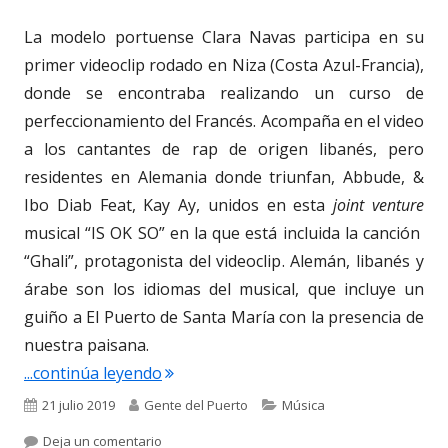
La modelo portuense Clara Navas participa en su
primer videoclip rodado en Niza (Costa Azul-Francia),
donde se encontraba realizando un curso de
perfeccionamiento del Francés. Acompaña en el video
a los cantantes de rap de origen libanés, pero
residentes en Alemania donde triunfan, Abbude, &
Ibo Diab Feat, Kay Ay, unidos en esta
joint venture
musical “IS OK SO” en la que está incluida la canción
“Ghali”, protagonista del videoclip. Alemán, libanés y
árabe son los idiomas del musical, que incluye un
guiño a El Puerto de Santa María con la presencia de
nuestra paisana.
"4.043. Clara Navas. Su primer videocl
...continúa leyendo
Publicado
Autor
Categorías
21 julio 2019
Gente del Puerto
Música
el
para 4.043. Clara Navas. Su primer videoclip r
Deja un comentario